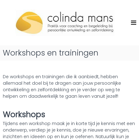
G
C
a
L
e
n
o
v
a
l
e
a
i
n
r
v
n
d
a
d
e
n
Workshops en trainingen
a
u
i
i
M
n
t
h
a
j
o
n
e
De workshops en trainingen die ik aanbiedt, hebben
u
z
allemaal het doel bij te dragen aan jouw persoonlijke
s
d
e
ontwikkeling en zelfontdekking en je verder op weg te
l
helpen om daadwerkelijk te gaan leven vanuit jezelf!
f
!
Workshops
Tijdens een workshop maak je in korte tijd je kennis met een
onderwerp, verdiep je je kennis, doe je nieuwe ervaringen,
inzichten en ideeën op en kun je oefenen. Natuurlijk kun je