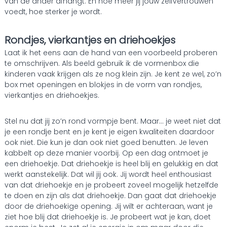
van de ander afhangt. En hoe meer jij jouw zelfvertrouwen
voedt, hoe sterker je wordt.
Rondjes, vierkantjes en driehoekjes
Laat ik het eens aan de hand van een voorbeeld proberen
te omschrijven. Als beeld gebruik ik de vormenbox die
kinderen vaak krijgen als ze nog klein zijn. Je kent ze wel, zo’n
box met openingen en blokjes in de vorm van rondjes,
vierkantjes en driehoekjes.
Stel nu dat jij zo’n rond vormpje bent. Maar… je weet niet dat
je een rondje bent en je kent je eigen kwaliteiten daardoor
ook niet. Die kun je dan ook niet goed benutten. Je leven
kabbelt op deze manier voorbij. Op een dag ontmoet je
een driehoekje. Dat driehoekje is heel blij en gelukkig en dat
werkt aanstekelijk. Dat wil jij ook. Jij wordt heel enthousiast
van dat driehoekje en je probeert zoveel mogelijk hetzelfde
te doen en zijn als dat driehoekje. Dan gaat dat driehoekje
door de driehoekige opening. Jij wilt er achteraan, want je
ziet hoe blij dat driehoekje is. Je probeert wat je kan, doet