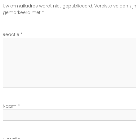
i
Uw e-mailadres wordt niet gepubliceerd.
Vereiste velden zijn
gemarkeerd met
*
c
h
Reactie
*
t
n
a
v
i
Naam
*
g
a