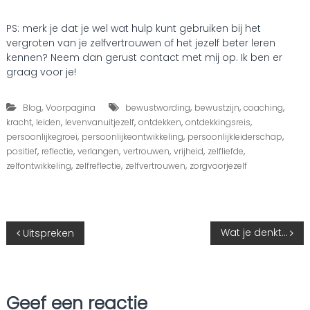
PS: merk je dat je wel wat hulp kunt gebruiken bij het
vergroten van je zelfvertrouwen of het jezelf beter leren
kennen? Neem dan gerust contact met mij op. Ik ben er
graag voor je!
,
,
,
,
Blog
Voorpagina
bewustwording
bewustzijn
coaching
,
,
,
,
,
kracht
leiden
levenvanuitjezelf
ontdekken
ontdekkingsreis
,
,
,
persoonlijkegroei
persoonlijkeontwikkeling
persoonlijkleiderschap
,
,
,
,
,
,
positief
reflectie
verlangen
vertrouwen
vrijheid
zelfliefde
,
,
,
zelfontwikkeling
zelfreflectie
zelfvertrouwen
zorgvoorjezelf
B
Wat je denkt…
Uitspreken
e
r
Geef een reactie