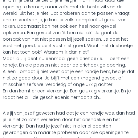
enorm je best. Je zet al je energie in om maar door die
opening te komen, maar zelfs met de beste wil van de
wereld lukt het je niet. Dat proberen aan te passen vraagt
enorm veel van je, je kunt er zelfs compleet uitgeput van
raken. Daarnaast kan het ook een heel naar gevoel
opleveren. Een gevoel van ‘ik ben niet ok’. Je gaat de
oorzaak van het niet passen bij jezelf zoeken. Je doet het
vast niet goed, je bent vast niet goed. Want.. het driehoekje
kan het toch ook? Waarom ik dan niet?
Maar ja… jij bent nu eenmaal geen driehoekje. Jij bent een
rondje. En die passen niet door de driehoekige opening.
Alleen… omdat jij niet weet dat je een rondje bent, heb je dat
niet zo goed door. Je blijft met een knagend gevoel, of
misschien zelfs wel verdrietig of ongelukkig achter.
En dan komt er een vierkantje. Een gelukkig vierkantje. En je
raadt het al… de geschiedenis herhaalt zich…
Als jij van jezelf geweten had dat je een rondje was, dan had
je je niet zo laten verleiden door het driehoekje en het
vierkantje. Dan had je jezelf niet in allerlei bochten
gewrongen om maar te proberen door die openingen te