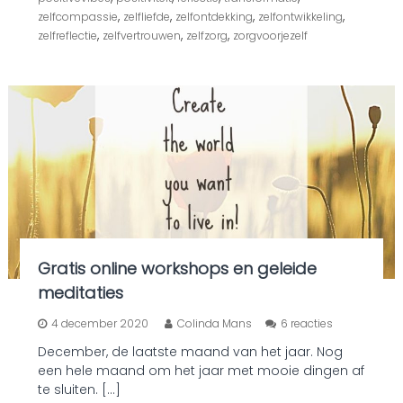
d
,
,
,
,
zelfcompassie
zelfliefde
zelfontdekking
zelfontwikkeling
e
,
,
,
zelfreflectie
zelfvertrouwen
zelfzorg
zorgvoorjezelf
v
a
n
b
o
e
k
e
n
Gratis online workshops en geleide
meditaties
o
4 december 2020
Colinda Mans
6 reacties
p
December, de laatste maand van het jaar. Nog
G
een hele maand om het jaar met mooie dingen af
r
a
te sluiten. […]