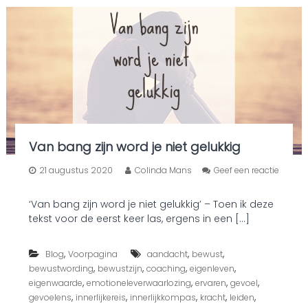
m
e
t
v
i
n
d
e
n
!
Van bang zijn word je niet gelukkig
21 augustus 2020
Colinda Mans
Geef een reactie
o
p
‘Van bang zijn word je niet gelukkig’ – Toen ik deze
V
tekst voor de eerst keer las, ergens in een […]
a
n
b
,
,
,
Blog
Voorpagina
aandacht
bewust
a
,
,
,
,
n
bewustwording
bewustzijn
coaching
eigenleven
g
,
,
,
,
eigenwaarde
emotioneleverwaarlozing
ervaren
gevoel
z
,
,
,
,
,
gevoelens
innerlijkereis
innerlijkkompas
kracht
leiden
i