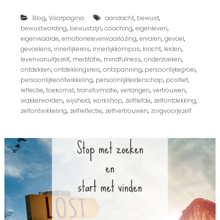
t
i
,
,
,
Blog
Voorpagina
aandacht
bewust
s
o
,
,
,
,
bewustwording
bewustzijn
coaching
eigenleven
n
,
,
,
,
eigenwaarde
emotioneleverwaarlozing
ervaren
gevoel
l
,
,
,
,
,
gevoelens
innerlijkereis
innerlijkkompas
kracht
leiden
i
,
,
,
,
levenvanuitjezelf
meditatie
mindfulness
onderzoeken
n
,
,
,
,
ontdekken
ontdekkingsreis
ontspanning
persoonlijkegroei
e
,
,
,
persoonlijkeontwikkeling
persoonlijkleiderschap
positief
w
o
,
,
,
,
,
reflectie
toekomst
transformatie
verlangen
vertrouwen
r
,
,
,
,
,
wakkerworden
wijsheid
workshop
zelfliefde
zelfontdekking
k
,
,
,
zelfontwikkeling
zelfreflectie
zelfvertrouwen
zorgvoorjezelf
s
h
o
p
s
e
n
g
e
l
e
i