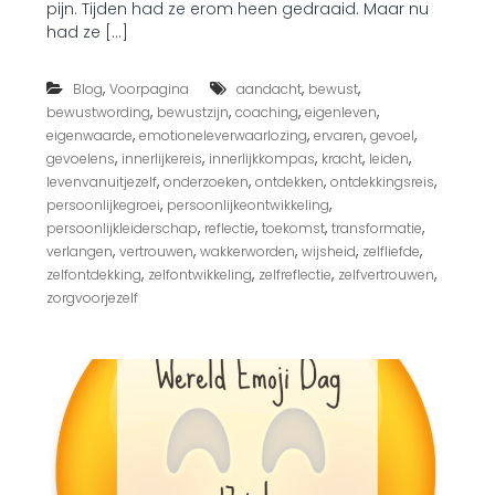
pijn. Tijden had ze erom heen gedraaid. Maar nu
i
j
had ze […]
d
v
,
,
,
Blog
Voorpagina
aandacht
bewust
o
o
,
,
,
,
bewustwording
bewustzijn
coaching
eigenleven
r
,
,
,
,
eigenwaarde
emotioneleverwaarlozing
ervaren
gevoel
j
,
,
,
,
,
gevoelens
innerlijkereis
innerlijkkompas
kracht
leiden
o
,
,
,
,
levenvanuitjezelf
onderzoeken
ontdekken
ontdekkingsreis
u
,
,
persoonlijkegroei
persoonlijkeontwikkeling
w
,
,
,
,
persoonlijkleiderschap
reflectie
toekomst
transformatie
b
e
,
,
,
,
,
verlangen
vertrouwen
wakkerworden
wijsheid
zelfliefde
s
,
,
,
,
zelfontdekking
zelfontwikkeling
zelfreflectie
zelfvertrouwen
t
zorgvoorjezelf
e
d
a
g
v
a
n
j
e
l