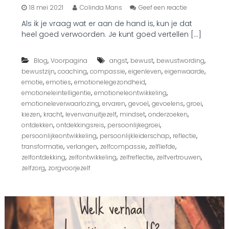
o
18 mei 2021
Colinda Mans
Geef een reactie
p
Als ik je vraag wat er aan de hand is, kun je dat
D
heel goed verwoorden. Je kunt goed vertellen […]
e
e
e
,
,
,
,
Blog
Voorpagina
angst
bewust
bewustwording
r
,
,
,
,
,
bewustzijn
coaching
compassie
eigenleven
eigenwaarde
s
t
,
,
,
emotie
emoties
emotionelegezondheid
e
,
,
emotioneleintelligentie
emotioneleontwikkeling
s
,
,
,
,
,
emotioneleverwaarlozing
ervaren
gevoel
gevoelens
groei
t
,
,
,
,
,
kiezen
kracht
levenvanuitjezelf
mindset
onderzoeken
a
,
,
,
ontdekken
ontdekkingsreis
persoonlijkegroei
p
,
,
,
persoonlijkeontwikkeling
persoonlijkleiderschap
reflectie
n
a
,
,
,
,
transformatie
verlangen
zelfcompassie
zelfliefde
a
,
,
,
,
zelfontdekking
zelfontwikkeling
zelfreflectie
zelfvertrouwen
r
,
zelfzorg
zorgvoorjezelf
l
e
v
e
n
v
a