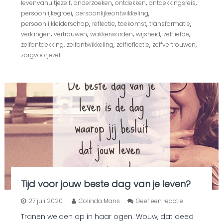
,
,
,
,
levenvanuitjezelf
onderzoeken
ontdekken
ontdekkingsreis
j
,
,
persoonlijkegroei
persoonlijkeontwikkeling
n
,
,
,
,
persoonlijkleiderschap
reflectie
toekomst
transformatie
w
,
,
,
,
,
o
verlangen
vertrouwen
wakkerworden
wijsheid
zelfliefde
r
,
,
,
,
zelfontdekking
zelfontwikkeling
zelfreflectie
zelfvertrouwen
d
zorgvoorjezelf
j
e
n
i
e
t
g
e
l
u
k
k
i
g
Tijd voor jouw beste dag van je leven?
o
27 juli 2020
Colinda Mans
Geef een reactie
p
Tranen welden op in haar ogen. Wouw, dat deed
T