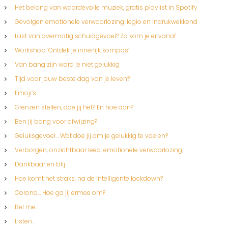
Het belang van waardevolle muziek, gratis playlist in Spotify
Gevolgen emotionele verwaarlozing: legio en indrukwekkend
Last van overmatig schuldgevoel? Zo kom je er vanaf.
Workshop ‘Ontdek je innerlijk kompas’
Van bang zijn word je niet gelukkig
Tijd voor jouw beste dag van je leven?
Emoji’s
Grenzen stellen, doe jij het? En hoe dan?
Ben jij bang voor afwijzing?
Geluksgevoel… Wat doe jij om je gelukkig te voelen?
Verborgen, onzichtbaar leed: emotionele verwaarlozing
Dankbaar en blij
Hoe komt het straks, na de intelligente lockdown?
Corona… Hoe ga jij ermee om?
Bel me…
Listen..