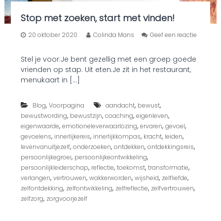
d
e
Stop met zoeken, start met vinden!
m
e
20 oktober 2020
Colinda Mans
Geef een reactie
d
o
i
p
t
Stel je voor:Je bent gezellig met een groep goede
S
a
vrienden op stap. Uit eten.Je zit in het restaurant,
t
t
o
menukaart in […]
i
p
e
m
s
,
,
,
e
Blog
Voorpagina
aandacht
bewust
t
,
,
,
,
bewustwording
bewustzijn
coaching
eigenleven
z
,
,
,
,
eigenwaarde
emotioneleverwaarlozing
ervaren
gevoel
o
,
,
,
,
,
gevoelens
innerlijkereis
innerlijkkompas
kracht
leiden
e
,
,
,
,
levenvanuitjezelf
onderzoeken
ontdekken
ontdekkingsreis
k
,
,
persoonlijkegroei
persoonlijkeontwikkeling
e
,
,
,
,
n
persoonlijkleiderschap
reflectie
toekomst
transformatie
,
,
,
,
,
,
verlangen
vertrouwen
wakkerworden
wijsheid
zelfliefde
s
,
,
,
,
zelfontdekking
zelfontwikkeling
zelfreflectie
zelfvertrouwen
t
,
zelfzorg
zorgvoorjezelf
a
r
t