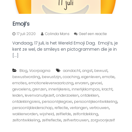
e
v
e
n
Emoji’s
?
o
17 juli 2020
Colinda Mans
Geef een reactie
p
Vandaag, 17 juli, is het Wereld Emoji Dag. Emoji’s, je
E
kent ze wel, de smileys en pictogrammen die je in
m
o
[…]
j
i
,
,
,
,
Blog
Voorpagina
aandacht
angst
bewust
’
s
,
,
,
,
,
bewustwording
bewustzijn
coaching
eigenleven
emotie
,
,
,
,
emoties
emotioneleverwaarlozing
ervaren
gevoel
,
,
,
,
,
gevoelens
grenzen
innerlijkereis
innerlijkkompas
kracht
,
,
,
,
leiden
levenvanuitjezelf
onderzoeken
ontdekken
,
,
,
ontdekkingsreis
persoonlijkegroei
persoonlijkeontwikkeling
,
,
,
,
persoonlijkleiderschap
reflectie
verlangen
vertrouwen
,
,
,
,
wakkerworden
wijsheid
zelfliefde
zelfontdekking
,
,
,
zelfontwikkeling
zelfreflectie
zelfvertrouwen
zorgvoorjezelf