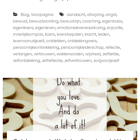
j
i
,
,
,
,
Blog
Voorpagina
aandacht
afwijzing
j
angst
b
,
,
,
,
,
bewust
bewustwording
bewustzijn
coaching
eigenbaas
a
,
,
,
,
eigenkoers
eigenleven
emotioneleverwaarlozing
enjoylife
n
,
,
,
,
,
innerlijkkompas
koers
koersbepalen
kracht
leiden
g
,
,
,
levenvanuitjezelf
ontdekken
ontdekkingsreis
v
,
,
,
persoonlijkeontwikkeling
persoonlijkleiderschap
reflectie
o
,
,
,
,
,
verlangen
vertrouwen
wakkerworden
wijsheid
o
zelfliefde
r
,
,
,
zelfontdekking
zelfreflectie
zelfvertrouwen
zorgvoorjezelf
a
f
w
i
j
z
i
n
g
?