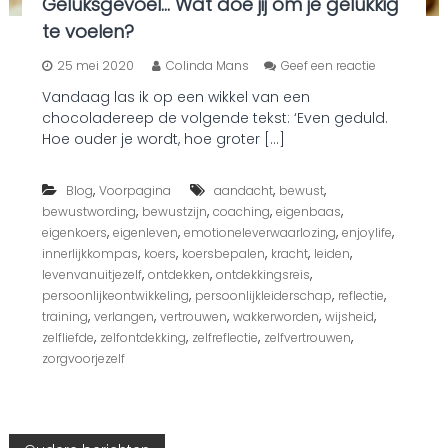
Geluksgevoel… Wat doe jij om je gelukkig
te voelen?
o
25 mei 2020
Colinda Mans
Geef een reactie
p
Vandaag las ik op een wikkel van een
G
chocoladereep de volgende tekst: ‘Even geduld.
e
l
Hoe ouder je wordt, hoe groter […]
u
k
,
,
,
Blog
Voorpagina
aandacht
bewust
s
g
,
,
,
,
bewustwording
bewustzijn
coaching
eigenbaas
e
,
,
,
,
eigenkoers
eigenleven
emotioneleverwaarlozing
enjoylife
v
,
,
,
,
,
innerlijkkompas
koers
koersbepalen
kracht
leiden
o
,
,
,
levenvanuitjezelf
ontdekken
ontdekkingsreis
e
,
,
,
persoonlijkeontwikkeling
persoonlijkleiderschap
reflectie
l
,
,
,
,
,
training
verlangen
vertrouwen
wakkerworden
wijsheid
…
W
,
,
,
,
zelfliefde
zelfontdekking
zelfreflectie
zelfvertrouwen
a
zorgvoorjezelf
t
d
o
e
j