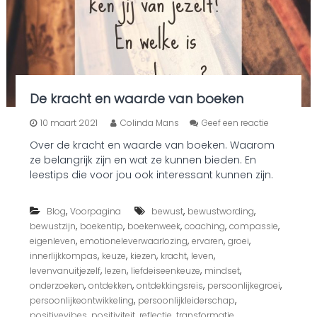
n
u
i
t
j
e
z
De kracht en waarde van boeken
e
l
o
10 maart 2021
Colinda Mans
Geef een reactie
f
p
Over de kracht en waarde van boeken. Waarom
D
ze belangrijk zijn en wat ze kunnen bieden. En
e
k
leestips die voor jou ook interessant kunnen zijn.
r
a
,
,
,
Blog
Voorpagina
bewust
bewustwording
c
h
,
,
,
,
,
bewustzijn
boekentip
boekenweek
coaching
compassie
t
,
,
,
,
eigenleven
emotioneleverwaarlozing
ervaren
groei
e
,
,
,
,
,
innerlijkkompas
keuze
kiezen
kracht
leven
n
,
,
,
,
levenvanuitjezelf
lezen
liefdeiseenkeuze
mindset
w
,
,
,
,
onderzoeken
ontdekken
ontdekkingsreis
persoonlijkegroei
a
,
,
persoonlijkeontwikkeling
persoonlijkleiderschap
a
r
,
,
,
,
positivevibes
positiviteit
reflectie
transformatie