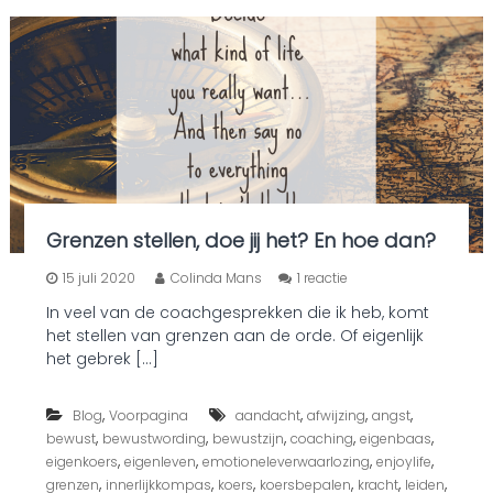
Grenzen stellen, doe jij het? En hoe dan?
o
15 juli 2020
Colinda Mans
1 reactie
p
In veel van de coachgesprekken die ik heb, komt
G
het stellen van grenzen aan de orde. Of eigenlijk
r
e
het gebrek […]
n
z
,
,
,
,
Blog
Voorpagina
aandacht
afwijzing
e
angst
n
,
,
,
,
,
bewust
bewustwording
bewustzijn
coaching
eigenbaas
s
,
,
,
,
eigenkoers
eigenleven
emotioneleverwaarlozing
enjoylife
t
,
,
,
,
,
,
grenzen
innerlijkkompas
koers
koersbepalen
kracht
leiden