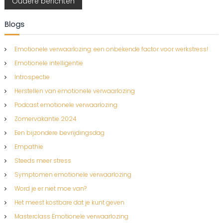
B
Oudere berichten
i
j
e
Blogs
o
m
r
j
Emotionele verwaarlozing: een onbekende factor voor werkstress!
e
g
Emotionele intelligentie
i
e
Introspectie
l
c
u
Herstellen van emotionele verwaarlozing
k
Podcast emotionele verwaarlozing
k
h
i
Zomervakantie 2024
g
t
t
Een bijzondere bevrijdingsdag
e
Empathie
v
e
o
Steeds meer stress
e
Symptomen emotionele verwaarlozing
n
l
e
Word je er niet moe van?
n
n
Het meest kostbare dat je kunt geven
?
Masterclass Emotionele verwaarlozing