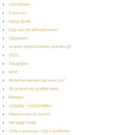
Van binnen…
If you can…
Wat je denkt…
Dag van het zelfvertrouwen
Uitspreken
Je leven lijden of leiden, wat kies jij?
2020
Terugkijken
Kerst
Wordt het niet een tijd voor jou?
Als je doet wat je altijd deed…
Piekeren
Judging – (ver)oordelen
Waarom ben ik coach?
Het vergt moed
Time is precious – tijd is kostbaar