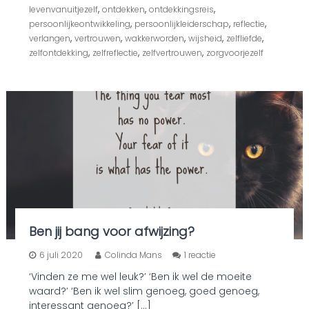
e
,
,
,
levenvanuitjezelf
ontdekken
ontdekkingsreis
l
,
,
,
persoonlijkeontwikkeling
persoonlijkleiderschap
reflectie
l
,
,
,
,
,
verlangen
vertrouwen
wakkerworden
wijsheid
e
zelfliefde
n
,
,
,
zelfontdekking
zelfreflectie
zelfvertrouwen
zorgvoorjezelf
,
d
o
e
j
i
j
h
e
t
?
E
n
h
Ben jij bang voor afwijzing?
o
e
o
6 juli 2020
Colinda Mans
1 reactie
d
p
a
‘Vinden ze me wel leuk?’ ‘Ben ik wel de moeite
B
n
waard?’ ‘Ben ik wel slim genoeg, goed genoeg,
e
?
n
interessant genoeg?’ […]