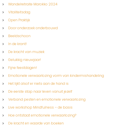
a
Wandelretraite Marokko 2024
v
Vitaliteitsdag
Open Praktijk
i
Door onderzoek onderbouwd
Beeldschoon
g
In de krant!
a
De kracht van muziek
Gelukkig nieuwjaar!
t
Fijne feestdagen!
i
Emotionele verwaarlozing vorm van kindermishandeling
Het lijkt alsof er niets aan de hand is
e
De eerste stap naar leven vanuit jezelf
Verband pesten en emotionele verwaarlozing
Live workshop Mindfulness – de basis
Hoe ontstaat emotionele verwaarlozing?
De kracht en waarde van boeken