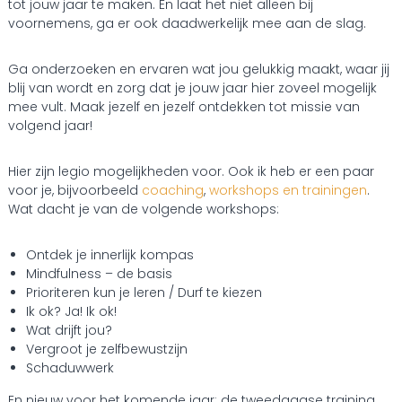
tot jouw jaar te maken. En laat het niet alleen bij
voornemens, ga er ook daadwerkelijk mee aan de slag.
Ga onderzoeken en ervaren wat jou gelukkig maakt, waar jij
blij van wordt en zorg dat je jouw jaar hier zoveel mogelijk
mee vult. Maak jezelf en jezelf ontdekken tot missie van
volgend jaar!
Hier zijn legio mogelijkheden voor. Ook ik heb er een paar
voor je, bijvoorbeeld
coaching
,
workshops en trainingen
.
Wat dacht je van de volgende workshops:
Ontdek je innerlijk kompas
Mindfulness – de basis
Prioriteren kun je leren / Durf te kiezen
Ik ok? Ja! Ik ok!
Wat drijft jou?
Vergroot je zelfbewustzijn
Schaduwwerk
En nieuw voor het komende jaar: de tweedaagse training