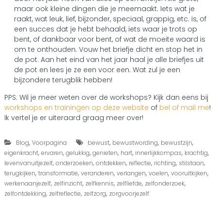
maar ook kleine dingen die je meemaakt. Iets wat je
raakt, wat leuk, lief, bijzonder, speciaal, grappig, etc. is, of
een succes dat je hebt behaald, iets waar je trots op
bent, of dankbaar voor bent, of wat de moeite waard is
om te onthouden. Vouw het briefje dicht en stop het in
de pot. Aan het eind van het jaar haal je alle briefjes uit
de pot en lees je ze een voor een. Wat zul je een
bijzondere terugblik hebben!
PPS: Wil je meer weten over de workshops? Kijk dan eens bij
workshops en trainingen op deze website
of
bel of mail me
!
Ik vertel je er uiteraard graag meer over!
,
,
,
,
Blog
Voorpagina
bewust
bewustwording
bewustzijn
,
,
,
,
,
,
,
eigenkracht
ervaren
gelukkig
genieten
hart
innerlijkkompas
krachtig
,
,
,
,
,
,
levenvanuitjezelf
onderzoeken
ontdekken
reflectie
richting
stilstaan
,
,
,
,
,
,
terugkijken
transformatie
veranderen
verlangen
voelen
vooruitkijken
,
,
,
,
,
werkenaanjezelf
zelfinzicht
zelfkennis
zelfliefde
zelfonderzoek
,
,
,
zelfontdekking
zelfreflectie
zelfzorg
zorgvoorjezelf