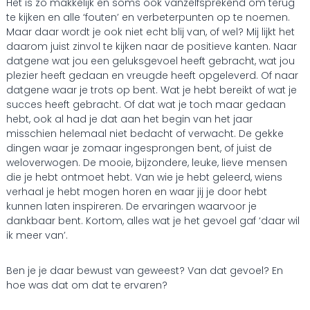
Het is zo makkelijk en soms ook vanzelfsprekend om terug
te kijken en alle ‘fouten’ en verbeterpunten op te noemen.
Maar daar wordt je ook niet echt blij van, of wel? Mij lijkt het
daarom juist zinvol te kijken naar de positieve kanten. Naar
datgene wat jou een geluksgevoel heeft gebracht, wat jou
plezier heeft gedaan en vreugde heeft opgeleverd. Of naar
datgene waar je trots op bent. Wat je hebt bereikt of wat je
succes heeft gebracht. Of dat wat je toch maar gedaan
hebt, ook al had je dat aan het begin van het jaar
misschien helemaal niet bedacht of verwacht. De gekke
dingen waar je zomaar ingesprongen bent, of juist de
weloverwogen. De mooie, bijzondere, leuke, lieve mensen
die je hebt ontmoet hebt. Van wie je hebt geleerd, wiens
verhaal je hebt mogen horen en waar jij je door hebt
kunnen laten inspireren. De ervaringen waarvoor je
dankbaar bent. Kortom, alles wat je het gevoel gaf ‘daar wil
ik meer van’.
Ben je je daar bewust van geweest? Van dat gevoel? En
hoe was dat om dat te ervaren?