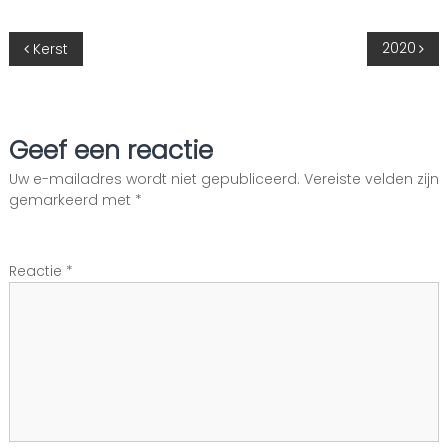
B
2020
Kerst
e
r
Geef een reactie
i
Uw e-mailadres wordt niet gepubliceerd.
Vereiste velden zijn
gemarkeerd met
*
c
h
Reactie
*
t
n
a