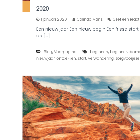
n
g
2020
:
l
1 januari 2020
Colinda Mans
Geef een react
e
Een nieuw jaar Een nieuw begin Een frisse star
g
i
de […]
o
e
,
,
,
n
Blog
Voorpagina
beginnen
beginner
drom
i
,
,
,
,
nieuwjaar
ontdekken
start
verwondering
zorgvoorjezel
n
d
r
u
k
w
e
k
k
e
n
d