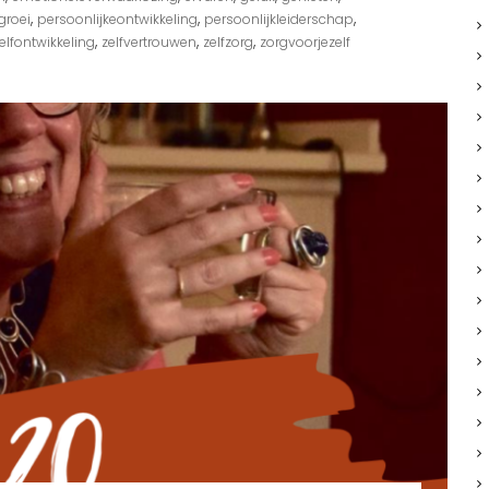
,
,
,
groei
persoonlijkeontwikkeling
persoonlijkleiderschap
,
,
,
elfontwikkeling
zelfvertrouwen
zelfzorg
zorgvoorjezelf