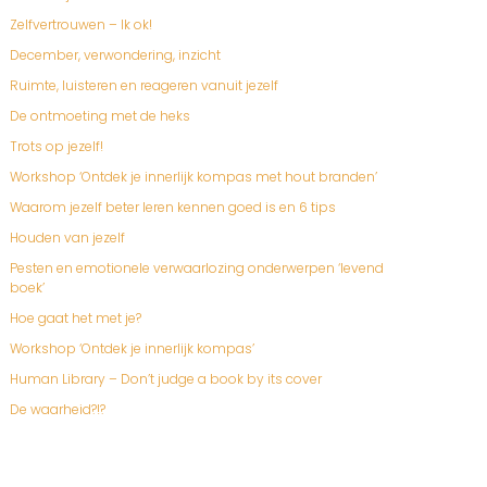
Zelfvertrouwen – Ik ok!
December, verwondering, inzicht
Ruimte, luisteren en reageren vanuit jezelf
De ontmoeting met de heks
Trots op jezelf!
Workshop ‘Ontdek je innerlijk kompas met hout branden’
Waarom jezelf beter leren kennen goed is en 6 tips
Houden van jezelf
Pesten en emotionele verwaarlozing onderwerpen ‘levend
boek’
Hoe gaat het met je?
Workshop ‘Ontdek je innerlijk kompas’
Human Library – Don’t judge a book by its cover
De waarheid?!?