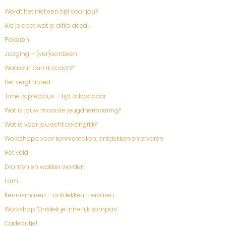
Wordt het niet een tijd voor jou?
Als je doet wat je altijd deed…
Piekeren
Judging – (ver)oordelen
Waarom ben ik coach?
Het vergt moed
Time is precious – tijd is kostbaar
Wat is jouw mooiste jeugdherinnering?
Wat is voor jou echt belangrijk?
Workshops voor kennismaken, ontdekken en ervaren
Het veld
Dromen en wakker worden
I am…
Kennismaken – ontdekken – ervaren
Workshop ‘Ontdek je innerlijk kompas’
Cadeautje!