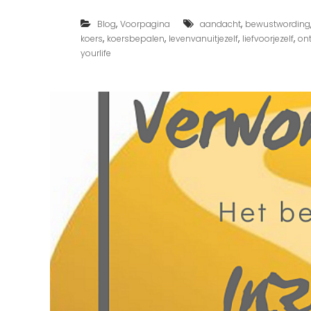
r
,
,
Blog
Voorpagina
aandacht
bewustwording
,
,
,
,
koers
koersbepalen
levenvanuitjezelf
liefvoorjezelf
on
yourlife
k
k
r
r