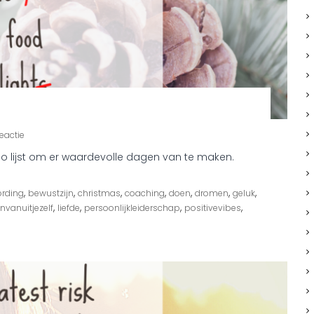
o
eactie
p
do lijst om er waardevolle dagen van te maken.
F
i
j
,
,
,
,
,
,
,
rding
bewustzijn
christmas
coaching
doen
dromen
geluk
n
,
,
,
,
nvanuitjezelf
liefde
persoonlijkleiderschap
positivevibes
e
f
e
e
s
t
d
a
g