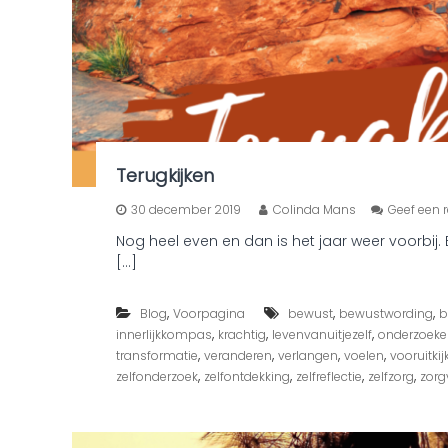
Terugkijken
30 december 2019
Colinda Mans
Geef een r
Nog heel even en dan is het jaar weer voorbij. 
[…]
,
,
,
Blog
Voorpagina
bewust
bewustwording
b
,
,
,
innerlijkkompas
krachtig
levenvanuitjezelf
onderzoeke
,
,
,
,
transformatie
veranderen
verlangen
voelen
vooruitkij
,
,
,
,
zelfonderzoek
zelfontdekking
zelfreflectie
zelfzorg
zorg