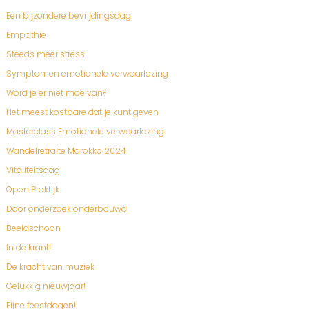
Een bijzondere bevrijdingsdag
Empathie
Steeds meer stress
Symptomen emotionele verwaarlozing
Word je er niet moe van?
Het meest kostbare dat je kunt geven
Masterclass Emotionele verwaarlozing
Wandelretraite Marokko 2024
Vitaliteitsdag
Open Praktijk
Door onderzoek onderbouwd
Beeldschoon
In de krant!
De kracht van muziek
Gelukkig nieuwjaar!
Fijne feestdagen!