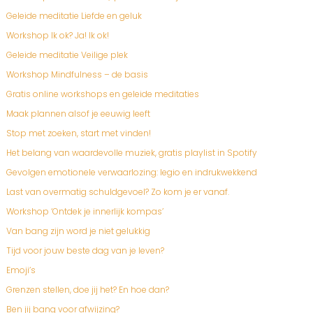
Geleide meditatie Liefde en geluk
Workshop Ik ok? Ja! Ik ok!
Geleide meditatie Veilige plek
Workshop Mindfulness – de basis
Gratis online workshops en geleide meditaties
Maak plannen alsof je eeuwig leeft
Stop met zoeken, start met vinden!
Het belang van waardevolle muziek, gratis playlist in Spotify
Gevolgen emotionele verwaarlozing: legio en indrukwekkend
Last van overmatig schuldgevoel? Zo kom je er vanaf.
Workshop ‘Ontdek je innerlijk kompas’
Van bang zijn word je niet gelukkig
Tijd voor jouw beste dag van je leven?
Emoji’s
Grenzen stellen, doe jij het? En hoe dan?
Ben jij bang voor afwijzing?