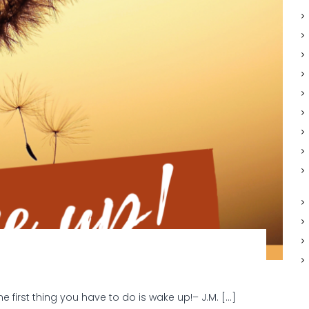
o
p
 first thing you have to do is wake up!– J.M. […]
D