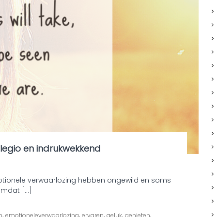
e
n
!
legio en indrukwekkend
ionele verwaarlozing hebben ongewild en soms
omdat […]
,
,
,
,
,
n
emotioneleverwaarlozing
ervaren
geluk
genieten