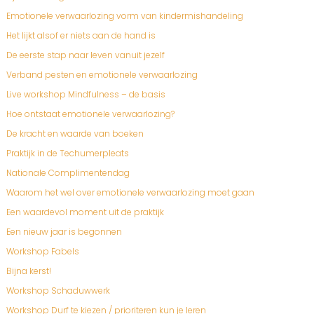
Emotionele verwaarlozing vorm van kindermishandeling
Het lijkt alsof er niets aan de hand is
De eerste stap naar leven vanuit jezelf
Verband pesten en emotionele verwaarlozing
Live workshop Mindfulness – de basis
Hoe ontstaat emotionele verwaarlozing?
De kracht en waarde van boeken
Praktijk in de Techumerpleats
Nationale Complimentendag
Waarom het wel over emotionele verwaarlozing moet gaan
Een waardevol moment uit de praktijk
Een nieuw jaar is begonnen
Workshop Fabels
Bijna kerst!
Workshop Schaduwwerk
Workshop Durf te kiezen / prioriteren kun je leren