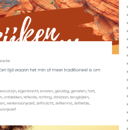
o
eactie
p
Een tijd waarin het min of meer traditioneel is om
T
e
r
u
,
,
,
,
,
,
ewustzijn
eigenkracht
ervaren
gelukkig
genieten
hart
g
,
,
,
,
,
,
n
ontdekken
k
reflectie
richting
stilstaan
terugkijken
i
,
,
,
,
,
ken
werkenaanjezelf
zelfinzicht
zelfkennis
zelfliefde
j
voorjezelf
k
e
n