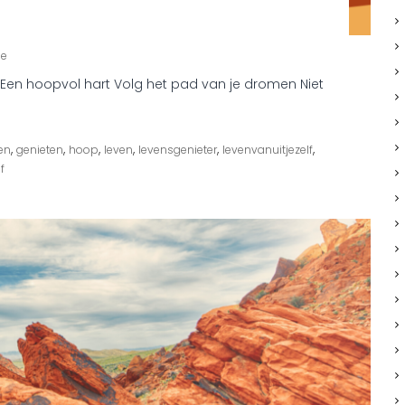
o
ie
p
t Een hoopvol hart Volg het pad van je dromen Niet
2
0
2
0
,
,
,
,
,
,
en
genieten
hoop
leven
levensgenieter
levenvanuitjezelf
f