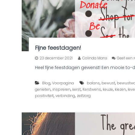
Fijne feestdagen!
23 december 2021
Colinda Mans
Geef een r
Heel fijne feestdagen gewenst! Een mooie to-
,
,
,
Blog
Voorpagina
balans
bewust
bewustwo
,
,
,
,
,
,
genieten
inspireren
kerst
Kerstwens
keuze
kiezen
leve
,
,
positiviteit
verbinding
zelfzorg