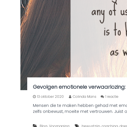
Gevolgen emotionele verwaarlozing: 
o
13 oktober 2020
Colinda Mans
1 reactie
p
Mensen die te maken hebben gehad met emot
G
zelfs onbewust, moeite met vertrouwen. Juist 
e
v
o
,
,
,
Blog
Voorpagina
bewustzijn
coaching
doe
l