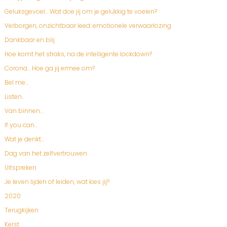
Geluksgevoel… Wat doe jij om je gelukkig te voelen?
Verborgen, onzichtbaar leed: emotionele verwaarlozing
Dankbaar en blij
Hoe komt het straks, na de intelligente lockdown?
Corona… Hoe ga jij ermee om?
Bel me…
Listen..
Van binnen…
If you can…
Wat je denkt…
Dag van het zelfvertrouwen
Uitspreken
Je leven lijden of leiden, wat kies jij?
2020
Terugkijken
Kerst