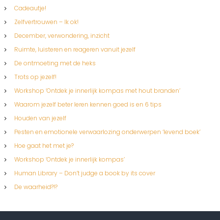
Cadeautje!
Zelfvertrouwen – Ik ok!
December, verwondering, inzicht
Ruimte, luisteren en reageren vanuit jezelf
De ontmoeting met de heks
Trots op jezelf!
Workshop ‘Ontdek je innerlijk kompas met hout branden’
Waarom jezelf beter leren kennen goed is en 6 tips
Houden van jezelf
Pesten en emotionele verwaarlozing onderwerpen ‘levend boek’
Hoe gaat het met je?
Workshop ‘Ontdek je innerlijk kompas’
Human Library – Don’t judge a book by its cover
De waarheid?!?