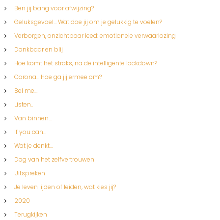
Ben jij bang voor afwijzing?
Geluksgevoel… Wat doe jij om je gelukkig te voelen?
Verborgen, onzichtbaar leed: emotionele verwaarlozing
Dankbaar en blij
Hoe komt het straks, na de intelligente lockdown?
Corona… Hoe ga jij ermee om?
Bel me…
Listen..
Van binnen…
If you can…
Wat je denkt…
Dag van het zelfvertrouwen
Uitspreken
Je leven lijden of leiden, wat kies jij?
2020
Terugkijken