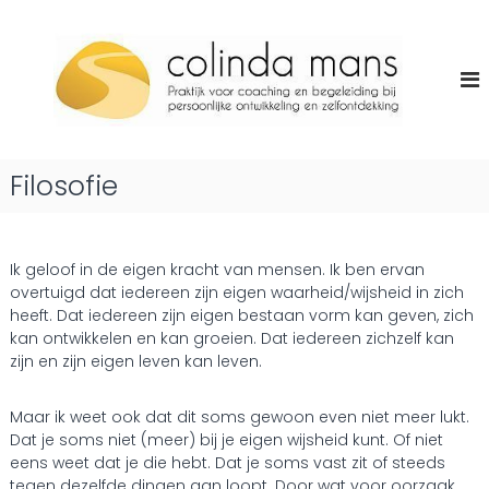
G
C
a
L
e
n
o
v
a
l
e
a
i
n
r
v
n
d
a
d
e
n
Filosofie
a
u
i
i
M
n
t
h
a
j
o
n
e
Ik geloof in de eigen kracht van mensen. Ik ben ervan
u
z
overtuigd dat iedereen zijn eigen waarheid/wijsheid in zich
s
d
e
heeft. Dat iedereen zijn eigen bestaan vorm kan geven, zich
l
kan ontwikkelen en kan groeien. Dat iedereen zichzelf kan
f
zijn en zijn eigen leven kan leven.
!
Maar ik weet ook dat dit soms gewoon even niet meer lukt.
Dat je soms niet (meer) bij je eigen wijsheid kunt. Of niet
eens weet dat je die hebt. Dat je soms vast zit of steeds
tegen dezelfde dingen aan loopt. Door wat voor oorzaak