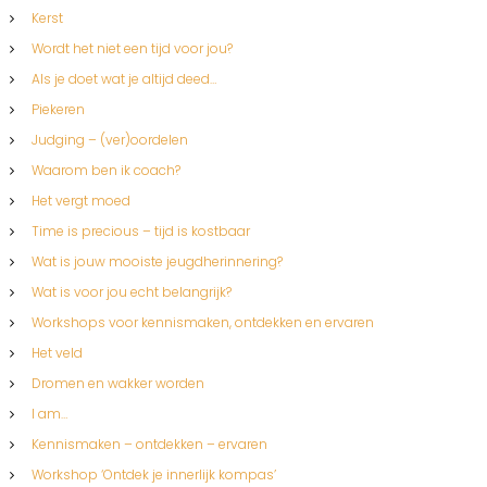
Kerst
Wordt het niet een tijd voor jou?
Als je doet wat je altijd deed…
Piekeren
Judging – (ver)oordelen
Waarom ben ik coach?
Het vergt moed
Time is precious – tijd is kostbaar
Wat is jouw mooiste jeugdherinnering?
Wat is voor jou echt belangrijk?
Workshops voor kennismaken, ontdekken en ervaren
Het veld
Dromen en wakker worden
I am…
Kennismaken – ontdekken – ervaren
Workshop ‘Ontdek je innerlijk kompas’