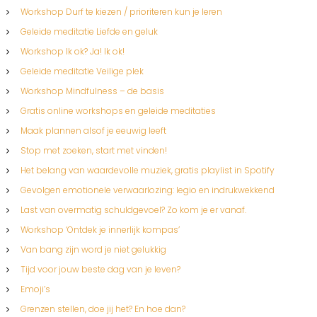
Workshop Durf te kiezen / prioriteren kun je leren
Geleide meditatie Liefde en geluk
Workshop Ik ok? Ja! Ik ok!
Geleide meditatie Veilige plek
Workshop Mindfulness – de basis
Gratis online workshops en geleide meditaties
Maak plannen alsof je eeuwig leeft
Stop met zoeken, start met vinden!
Het belang van waardevolle muziek, gratis playlist in Spotify
Gevolgen emotionele verwaarlozing: legio en indrukwekkend
Last van overmatig schuldgevoel? Zo kom je er vanaf.
Workshop ‘Ontdek je innerlijk kompas’
Van bang zijn word je niet gelukkig
Tijd voor jouw beste dag van je leven?
Emoji’s
Grenzen stellen, doe jij het? En hoe dan?