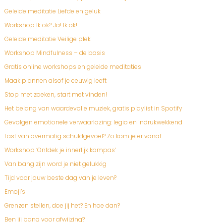
Geleide meditatie Liefde en geluk
Workshop Ik ok? Ja! Ik ok!
Geleide meditatie Veilige plek
Workshop Mindfulness – de basis
Gratis online workshops en geleide meditaties
Maak plannen alsof je eeuwig leeft
Stop met zoeken, start met vinden!
Het belang van waardevolle muziek, gratis playlist in Spotify
Gevolgen emotionele verwaarlozing: legio en indrukwekkend
Last van overmatig schuldgevoel? Zo kom je er vanaf.
Workshop ‘Ontdek je innerlijk kompas’
Van bang zijn word je niet gelukkig
Tijd voor jouw beste dag van je leven?
Emoji’s
Grenzen stellen, doe jij het? En hoe dan?
Ben jij bang voor afwijzing?