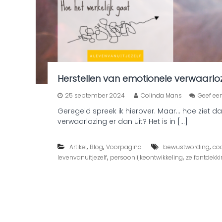
Herstellen van emotionele verwaarlo
25 september 2024
Colinda Mans
Geef een
Geregeld spreek ik hierover. Maar… hoe ziet d
verwaarlozing er dan uit? Het is in […]
,
,
,
Artikel
Blog
Voorpagina
bewustwording
co
,
,
levenvanuitjezelf
persoonlijkeontwikkeling
zelfontdekk