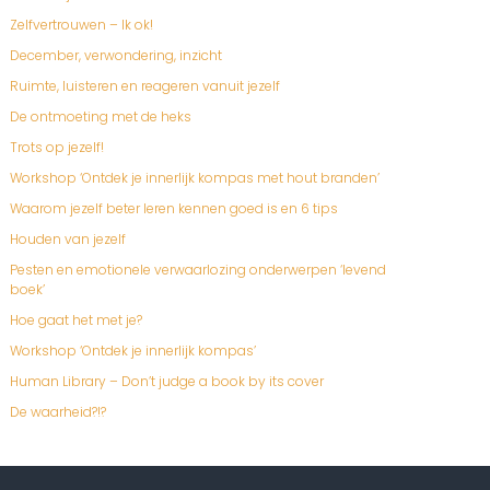
Zelfvertrouwen – Ik ok!
December, verwondering, inzicht
Ruimte, luisteren en reageren vanuit jezelf
De ontmoeting met de heks
Trots op jezelf!
Workshop ‘Ontdek je innerlijk kompas met hout branden’
Waarom jezelf beter leren kennen goed is en 6 tips
Houden van jezelf
Pesten en emotionele verwaarlozing onderwerpen ‘levend
boek’
Hoe gaat het met je?
Workshop ‘Ontdek je innerlijk kompas’
Human Library – Don’t judge a book by its cover
De waarheid?!?