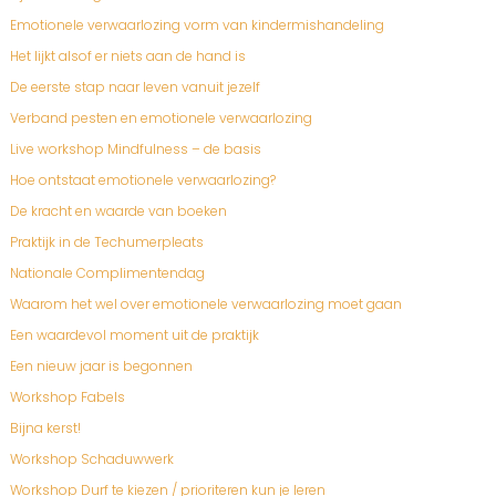
Emotionele verwaarlozing vorm van kindermishandeling
Het lijkt alsof er niets aan de hand is
De eerste stap naar leven vanuit jezelf
Verband pesten en emotionele verwaarlozing
Live workshop Mindfulness – de basis
Hoe ontstaat emotionele verwaarlozing?
De kracht en waarde van boeken
Praktijk in de Techumerpleats
Nationale Complimentendag
Waarom het wel over emotionele verwaarlozing moet gaan
Een waardevol moment uit de praktijk
Een nieuw jaar is begonnen
Workshop Fabels
Bijna kerst!
Workshop Schaduwwerk
Workshop Durf te kiezen / prioriteren kun je leren