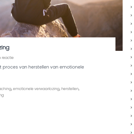
zing
o
 reactie
p
at proces van herstellen van emotionele
H
e
r
s
,
,
,
aching
emotionele verwaarlozing
herstellen
t
ing
e
l
l
e
n
v
a
n