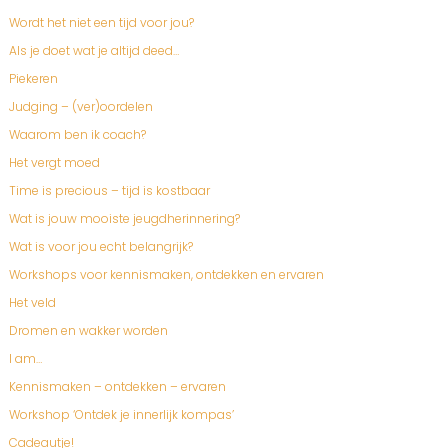
Wordt het niet een tijd voor jou?
Als je doet wat je altijd deed…
Piekeren
Judging – (ver)oordelen
Waarom ben ik coach?
Het vergt moed
Time is precious – tijd is kostbaar
Wat is jouw mooiste jeugdherinnering?
Wat is voor jou echt belangrijk?
Workshops voor kennismaken, ontdekken en ervaren
Het veld
Dromen en wakker worden
I am…
Kennismaken – ontdekken – ervaren
Workshop ‘Ontdek je innerlijk kompas’
Cadeautje!