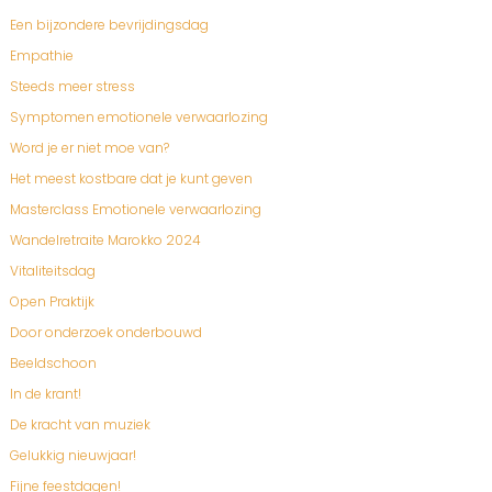
Een bijzondere bevrijdingsdag
Empathie
Steeds meer stress
Symptomen emotionele verwaarlozing
Word je er niet moe van?
Het meest kostbare dat je kunt geven
Masterclass Emotionele verwaarlozing
Wandelretraite Marokko 2024
Vitaliteitsdag
Open Praktijk
Door onderzoek onderbouwd
Beeldschoon
In de krant!
De kracht van muziek
Gelukkig nieuwjaar!
Fijne feestdagen!