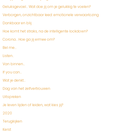
Geluksgevoel… Wat doe jij om je gelukkig te voelen?
Verborgen, onzichtbaar leed: emotionele verwaarlozing
Dankbaar en blij
Hoe komt het straks, na de intelligente lockdown?
Corona… Hoe ga jij ermee om?
Bel me…
Listen..
Van binnen…
If you can…
Wat je denkt…
Dag van het zelfvertrouwen
Uitspreken
Je leven lijden of leiden, wat kies jij?
2020
Terugkijken
Kerst