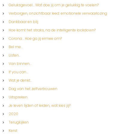
Geluksgevoel… Wat doe jij om je gelukkig te voelen?
Verborgen, onzichtbaar leed: emotionele verwaarlozing
Dankbaar en blij
Hoe komt het straks, na de intelligente lockdown?
Corona… Hoe ga jij ermee om?
Bel me…
Listen..
Van binnen…
If you can…
Wat je denkt…
Dag van het zelfvertrouwen
Uitspreken
Je leven lijden of leiden, wat kies jij?
2020
Terugkijken
Kerst