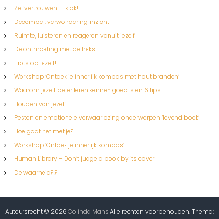
Zelfvertrouwen – Ik ok!
December, verwondering, inzicht
Ruimte, luisteren en reageren vanuit jezelf
De ontmoeting met de heks
Trots op jezelf!
Workshop ‘Ontdek je innerlijk kompas met hout branden’
Waarom jezelf beter leren kennen goed is en 6 tips
Houden van jezelf
Pesten en emotionele verwaarlozing onderwerpen ‘levend boek’
Hoe gaat het met je?
Workshop ‘Ontdek je innerlijk kompas’
Human Library – Don’t judge a book by its cover
De waarheid?!?
Auteursrecht © 2026
Colinda Mans
Alle rechten voorbehouden. Thema: