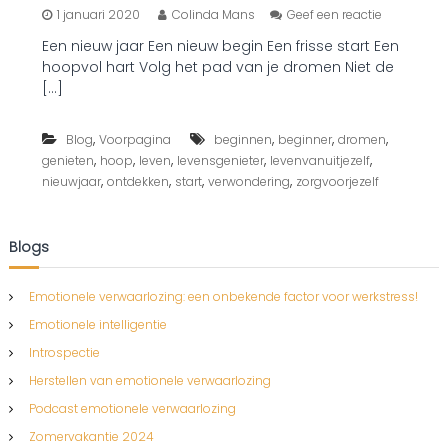
o
1 januari 2020
Colinda Mans
Geef een reactie
p
Een nieuw jaar Een nieuw begin Een frisse start Een
2
hoopvol hart Volg het pad van je dromen Niet de
0
2
[…]
0
,
,
,
,
Blog
Voorpagina
beginnen
beginner
dromen
,
,
,
,
,
genieten
hoop
leven
levensgenieter
levenvanuitjezelf
,
,
,
,
nieuwjaar
ontdekken
start
verwondering
zorgvoorjezelf
Blogs
Emotionele verwaarlozing: een onbekende factor voor werkstress!
Emotionele intelligentie
Introspectie
Herstellen van emotionele verwaarlozing
Podcast emotionele verwaarlozing
Zomervakantie 2024