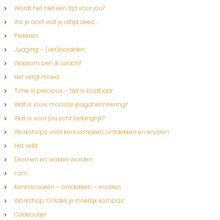
Wordt het niet een tijd voor jou?
Als je doet wat je altijd deed…
Piekeren
Judging – (ver)oordelen
Waarom ben ik coach?
Het vergt moed
Time is precious – tijd is kostbaar
Wat is jouw mooiste jeugdherinnering?
Wat is voor jou echt belangrijk?
Workshops voor kennismaken, ontdekken en ervaren
Het veld
Dromen en wakker worden
I am…
Kennismaken – ontdekken – ervaren
Workshop ‘Ontdek je innerlijk kompas’
Cadeautje!