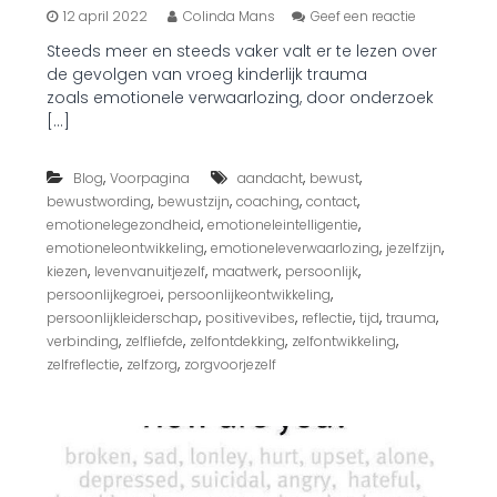
o
12 april 2022
Colinda Mans
Geef een reactie
p
Steeds meer en steeds vaker valt er te lezen over
D
de gevolgen van vroeg kinderlijk trauma
o
o
zoals emotionele verwaarlozing, door onderzoek
r
[…]
o
n
d
,
,
,
Blog
Voorpagina
aandacht
bewust
e
,
,
,
,
bewustwording
bewustzijn
coaching
contact
r
,
,
emotionelegezondheid
emotioneleintelligentie
z
,
,
,
emotioneleontwikkeling
emotioneleverwaarlozing
jezelfzijn
o
,
,
,
,
kiezen
levenvanuitjezelf
maatwerk
persoonlijk
e
,
,
persoonlijkegroei
persoonlijkeontwikkeling
k
o
,
,
,
,
,
persoonlijkleiderschap
positivevibes
reflectie
tijd
trauma
n
,
,
,
,
verbinding
zelfliefde
zelfontdekking
zelfontwikkeling
d
,
,
zelfreflectie
zelfzorg
zorgvoorjezelf
e
r
b
o
u
w
d