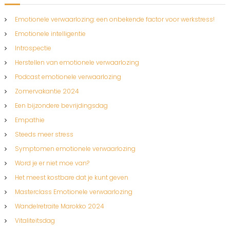
m
e
Emotionele verwaarlozing: een onbekende factor voor werkstress!
t
Emotionele intelligentie
j
e
Introspectie
?
Herstellen van emotionele verwaarlozing
Podcast emotionele verwaarlozing
Zomervakantie 2024
Een bijzondere bevrijdingsdag
Empathie
Steeds meer stress
Symptomen emotionele verwaarlozing
Word je er niet moe van?
Het meest kostbare dat je kunt geven
Masterclass Emotionele verwaarlozing
Wandelretraite Marokko 2024
Vitaliteitsdag