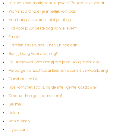
Last van overmatig schuldgevoel? Zo kom je er vanaf.
Workshop ‘Ontdek je innerlijk kompas’
Van bang zijn word je niet gelukkig
Tijd voor jouw beste dag van je leven?
Emoji’s
Grenzen stellen, doe jij het? En hoe dan?
Ben jij bang voor afwijzing?
Geluksgevoel… Wat doe jij om je gelukkig te voelen?
Verborgen, onzichtbaar leed: emotionele verwaarlozing
Dankbaar en blij
Hoe komt het straks, na de intelligente lockdown?
Corona… Hoe ga jij ermee om?
Bel me…
Listen..
Van binnen…
If you can…