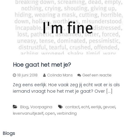
Hoe gaat het met je?
o
18 juni 2018
Colinda Mans
Geef een reactie
p
Zeg eens eerlijk: Hoe vaak zeg jij echt wat er is als
H
iemand vraagt hoe het met je gaat? Over […]
o
e
g
,
,
,
,
,
Blog
Voorpagina
contact
echt
eerlijk
gevoel
a
,
,
levenvanuitjezelf
open
verbinding
a
t
h
e
Blogs
t