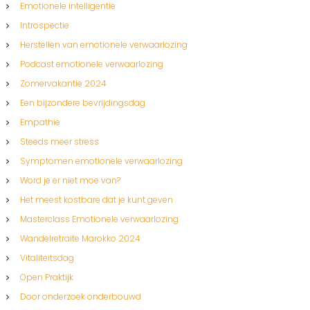
Emotionele intelligentie
i
n
Introspectie
g
Herstellen van emotionele verwaarlozing
,
i
Podcast emotionele verwaarlozing
n
Zomervakantie 2024
z
i
Een bijzondere bevrijdingsdag
c
Empathie
h
t
Steeds meer stress
Symptomen emotionele verwaarlozing
Word je er niet moe van?
Het meest kostbare dat je kunt geven
Masterclass Emotionele verwaarlozing
Wandelretraite Marokko 2024
Vitaliteitsdag
Open Praktijk
Door onderzoek onderbouwd