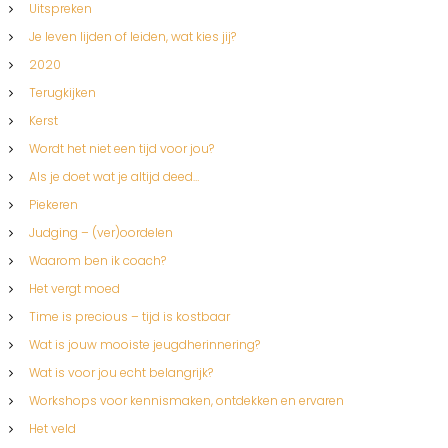
Uitspreken
Je leven lijden of leiden, wat kies jij?
2020
Terugkijken
Kerst
Wordt het niet een tijd voor jou?
Als je doet wat je altijd deed…
Piekeren
Judging – (ver)oordelen
Waarom ben ik coach?
Het vergt moed
Time is precious – tijd is kostbaar
Wat is jouw mooiste jeugdherinnering?
Wat is voor jou echt belangrijk?
Workshops voor kennismaken, ontdekken en ervaren
Het veld