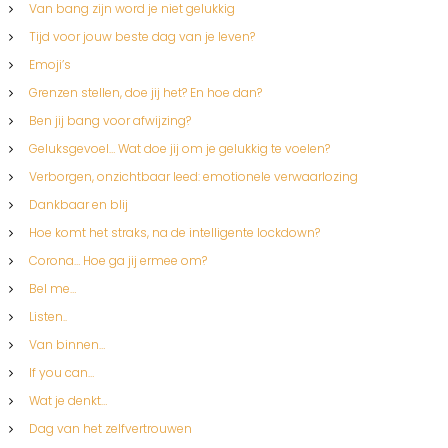
Van bang zijn word je niet gelukkig
Tijd voor jouw beste dag van je leven?
Emoji’s
Grenzen stellen, doe jij het? En hoe dan?
Ben jij bang voor afwijzing?
Geluksgevoel… Wat doe jij om je gelukkig te voelen?
Verborgen, onzichtbaar leed: emotionele verwaarlozing
Dankbaar en blij
Hoe komt het straks, na de intelligente lockdown?
Corona… Hoe ga jij ermee om?
Bel me…
Listen..
Van binnen…
If you can…
Wat je denkt…
Dag van het zelfvertrouwen