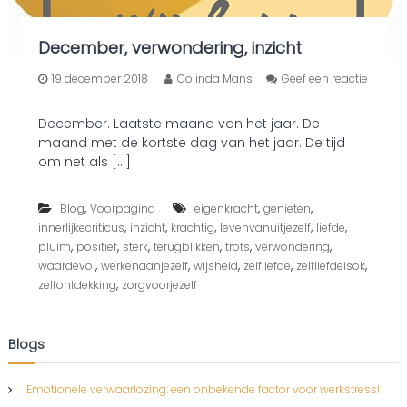
December, verwondering, inzicht
19 december 2018
Colinda Mans
Geef een reactie
o
p
December. Laatste maand van het jaar. De
D
maand met de kortste dag van het jaar. De tijd
e
c
om net als […]
e
m
,
,
,
b
Blog
Voorpagina
eigenkracht
genieten
e
,
,
,
,
,
innerlijkecriticus
inzicht
krachtig
levenvanuitjezelf
liefde
r
,
,
,
,
,
,
pluim
positief
sterk
terugblikken
trots
verwondering
,
,
,
,
,
,
waardevol
werkenaanjezelf
wijsheid
zelfliefde
zelfliefdeisok
v
,
zelfontdekking
zorgvoorjezelf
e
r
w
o
Blogs
n
d
e
Emotionele verwaarlozing: een onbekende factor voor werkstress!
r