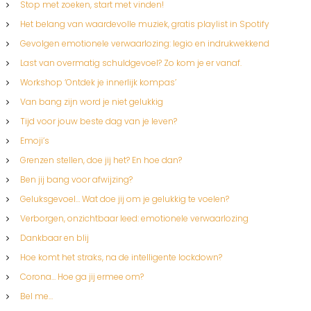
Stop met zoeken, start met vinden!
Het belang van waardevolle muziek, gratis playlist in Spotify
Gevolgen emotionele verwaarlozing: legio en indrukwekkend
Last van overmatig schuldgevoel? Zo kom je er vanaf.
Workshop ‘Ontdek je innerlijk kompas’
Van bang zijn word je niet gelukkig
Tijd voor jouw beste dag van je leven?
Emoji’s
Grenzen stellen, doe jij het? En hoe dan?
Ben jij bang voor afwijzing?
Geluksgevoel… Wat doe jij om je gelukkig te voelen?
Verborgen, onzichtbaar leed: emotionele verwaarlozing
Dankbaar en blij
Hoe komt het straks, na de intelligente lockdown?
Corona… Hoe ga jij ermee om?
Bel me…