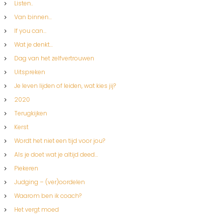
Listen..
Van binnen…
If you can…
Wat je denkt…
Dag van het zelfvertrouwen
Uitspreken
Je leven lijden of leiden, wat kies jij?
2020
Terugkijken
Kerst
Wordt het niet een tijd voor jou?
Als je doet wat je altijd deed…
Piekeren
Judging – (ver)oordelen
Waarom ben ik coach?
Het vergt moed