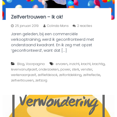
e
d
…
Zelfvertrouwen – Ik ok!
o
25 januari 2019
Colinda Mans
2 reacties
p
Jaren geleden, bij een commerciële
Z
verkooptraining, werd ik geconfronteerd met
e
l
onderstaand kwadrant. En ik zeg met opzet
f
‘geconfronteerd’, want dat […]
v
e
r
,
,
,
,
,
Blog
Voorpagina
ervaren
inzicht
kracht
krachtig
t
,
,
,
,
,
levenvanuitjezelf
onderzoeken
power
sterk
venster
r
,
,
,
,
werkenaanjezelf
zelfliefdeisok
zelfontdekking
zelfreflectie
o
,
zelfvertrouwen
zelfzorg
u
w
e
n
–
I
k
o