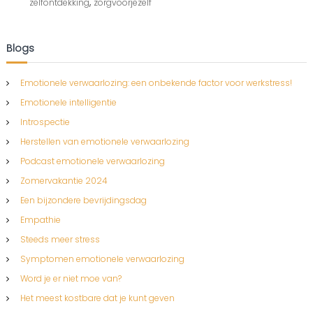
,
zelfontdekking
zorgvoorjezelf
e
r
w
o
Blogs
n
d
e
Emotionele verwaarlozing: een onbekende factor voor werkstress!
r
Emotionele intelligentie
i
n
Introspectie
g
Herstellen van emotionele verwaarlozing
,
i
Podcast emotionele verwaarlozing
n
Zomervakantie 2024
z
i
Een bijzondere bevrijdingsdag
c
Empathie
h
t
Steeds meer stress
Symptomen emotionele verwaarlozing
Word je er niet moe van?
Het meest kostbare dat je kunt geven