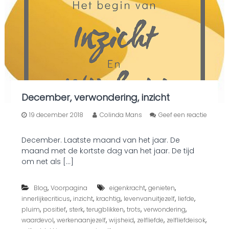
k
!
December, verwondering, inzicht
19 december 2018
Colinda Mans
Geef een reactie
o
p
December. Laatste maand van het jaar. De
D
maand met de kortste dag van het jaar. De tijd
e
c
om net als […]
e
m
,
,
,
b
Blog
Voorpagina
eigenkracht
genieten
e
,
,
,
,
,
innerlijkecriticus
inzicht
krachtig
levenvanuitjezelf
liefde
r
,
,
,
,
,
,
pluim
positief
sterk
terugblikken
trots
verwondering
,
,
,
,
,
,
waardevol
werkenaanjezelf
wijsheid
zelfliefde
zelfliefdeisok
v