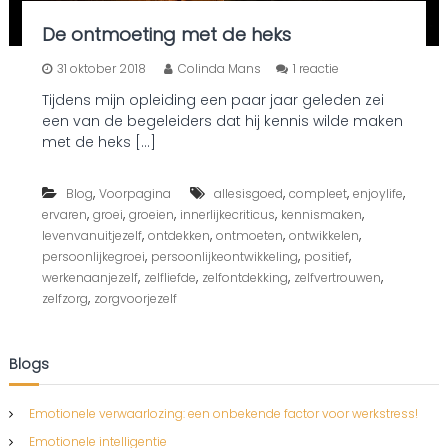
De ontmoeting met de heks
o
31 oktober 2018
Colinda Mans
1 reactie
p
Tijdens mijn opleiding een paar jaar geleden zei
D
een van de begeleiders dat hij kennis wilde maken
e
o
met de heks […]
n
t
,
,
,
,
Blog
Voorpagina
allesisgoed
compleet
m
enjoylife
o
,
,
,
,
,
ervaren
groei
groeien
innerlijkecriticus
kennismaken
e
,
,
,
,
levenvanuitjezelf
ontdekken
ontmoeten
ontwikkelen
t
,
,
,
persoonlijkegroei
persoonlijkeontwikkeling
positief
i
,
,
,
,
werkenaanjezelf
zelfliefde
zelfontdekking
zelfvertrouwen
n
,
zelfzorg
zorgvoorjezelf
g
m
e
t
Blogs
d
e
h
Emotionele verwaarlozing: een onbekende factor voor werkstress!
e
Emotionele intelligentie
k