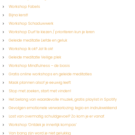
Workshop Fabels
Bijna kerst!
Workshop Schaduwwerk
Workshop Durf te kiezen / prioriteren kun je leren
Geleide meditatie Liefde en geluk
Workshop Ik ok? Ja! Ik ok!
Geleide meditatie Veilige plek
Workshop Mindfulness – de basis
Gratis online workshops en geleide meditaties
Maak plannen alsof je eeuwig leeft
Stop met zoeken, start met vinden!
Het belang van waardevolle muziek, gratis playlist in Spotify
Gevolgen emotionele verwaarlozing: legio en indrukwekkend
Last van overmatig schuldgevoel? Zo kom je er vanaf.
Workshop ‘Ontdek je innerlijk kompas’
Van bang zijn word je niet gelukkig