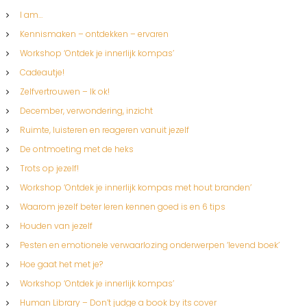
I am…
Kennismaken – ontdekken – ervaren
Workshop ‘Ontdek je innerlijk kompas’
Cadeautje!
Zelfvertrouwen – Ik ok!
December, verwondering, inzicht
Ruimte, luisteren en reageren vanuit jezelf
De ontmoeting met de heks
Trots op jezelf!
Workshop ‘Ontdek je innerlijk kompas met hout branden’
Waarom jezelf beter leren kennen goed is en 6 tips
Houden van jezelf
Pesten en emotionele verwaarlozing onderwerpen ‘levend boek’
Hoe gaat het met je?
Workshop ‘Ontdek je innerlijk kompas’
Human Library – Don’t judge a book by its cover