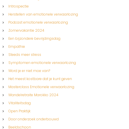
s
Introspectie
Herstellen van emotionele verwaarlozing
Podcast emotionele verwaarlozing
Zomervakantie 2024
Een bijzondere bevrijdingsdag
Empathie
Steeds meer stress
Symptomen emotionele verwaarlozing
Word je er niet moe van?
Het meest kostbare dat je kunt geven
Masterclass Emotionele verwaarlozing
Wandelretraite Marokko 2024
Vitaliteitsdag
Open Praktijk
Door onderzoek onderbouwd
Beeldschoon