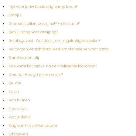
Tijd voor jouw beste dag van je leven?
Emoji’s
Grenzen stellen, doe jij het? En hoe dan?
Ben jij bang voor afwijzing?
Geluksgevoel… Wat doe jij om je gelukkig te voelen?
Verborgen, onzichtbaar leed: emotionele verwaarlozing
Dankbaar en blij
Hoe komt het straks, na de intelligente lockdown?
Corona… Hoe ga jij ermee om?
Bel me…
Listen..
Van binnen…
If you can…
Wat je denkt…
Dag van het zelfvertrouwen
Uitspreken