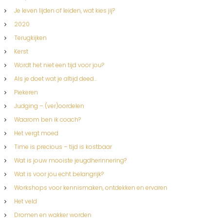
Je leven lijden of leiden, wat kies jij?
2020
Terugkijken
Kerst
Wordt het niet een tijd voor jou?
Als je doet wat je altijd deed…
Piekeren
Judging – (ver)oordelen
Waarom ben ik coach?
Het vergt moed
Time is precious – tijd is kostbaar
Wat is jouw mooiste jeugdherinnering?
Wat is voor jou echt belangrijk?
Workshops voor kennismaken, ontdekken en ervaren
Het veld
Dromen en wakker worden