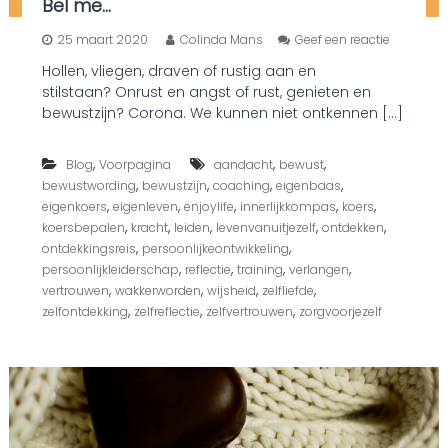
Bel me…
o
25 maart 2020
Colinda Mans
Geef een reactie
p
Hollen, vliegen, draven of rustig aan en
B
stilstaan? Onrust en angst of rust, genieten en
e
l
bewustzijn? Corona. We kunnen niet ontkennen […]
m
e
,
,
,
Blog
Voorpagina
aandacht
bewust
…
,
,
,
,
bewustwording
bewustzijn
coaching
eigenbaas
,
,
,
,
,
eigenkoers
eigenleven
enjoylife
innerlijkkompas
koers
,
,
,
,
,
koersbepalen
kracht
leiden
levenvanuitjezelf
ontdekken
,
,
ontdekkingsreis
persoonlijkeontwikkeling
,
,
,
,
persoonlijkleiderschap
reflectie
training
verlangen
,
,
,
,
vertrouwen
wakkerworden
wijsheid
zelfliefde
,
,
,
zelfontdekking
zelfreflectie
zelfvertrouwen
zorgvoorjezelf