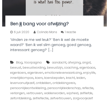
t
?
E
n
h
Ben jij bang voor afwijzing?
o
e
o
6 juli 2020
Colinda Mans
1 reactie
d
p
a
‘Vinden ze me wel leuk?’ ‘Ben ik wel de moeite
B
n
waard?’ ‘Ben ik wel slim genoeg, goed genoeg,
e
?
n
interessant genoeg?’ […]
j
i
,
,
,
,
Blog
Voorpagina
aandacht
afwijzing
j
angst
b
,
,
,
,
,
bewust
bewustwording
bewustzijn
coaching
eigenbaas
a
,
,
,
,
eigenkoers
eigenleven
emotioneleverwaarlozing
enjoylife
n
,
,
,
,
,
innerlijkkompas
koers
koersbepalen
kracht
leiden
g
,
,
,
levenvanuitjezelf
ontdekken
ontdekkingsreis
v
,
,
,
persoonlijkeontwikkeling
persoonlijkleiderschap
reflectie
o
,
,
,
,
,
verlangen
vertrouwen
wakkerworden
wijsheid
o
zelfliefde
r
,
,
,
zelfontdekking
zelfreflectie
zelfvertrouwen
zorgvoorjezelf
a
f