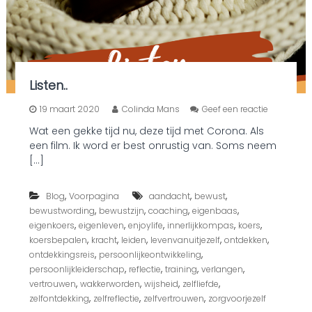
Listen..
o
19 maart 2020
Colinda Mans
Geef een reactie
p
Wat een gekke tijd nu, deze tijd met Corona. Als
L
een film. Ik word er best onrustig van. Soms neem
i
s
[…]
t
e
,
,
,
Blog
Voorpagina
aandacht
bewust
n
.
,
,
,
,
bewustwording
bewustzijn
coaching
eigenbaas
.
,
,
,
,
,
eigenkoers
eigenleven
enjoylife
innerlijkkompas
koers
,
,
,
,
,
koersbepalen
kracht
leiden
levenvanuitjezelf
ontdekken
,
,
ontdekkingsreis
persoonlijkeontwikkeling
,
,
,
,
persoonlijkleiderschap
reflectie
training
verlangen
,
,
,
,
vertrouwen
wakkerworden
wijsheid
zelfliefde
,
,
,
zelfontdekking
zelfreflectie
zelfvertrouwen
zorgvoorjezelf