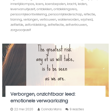
v
,
,
,
,
,
innerlijkkompas
koers
koersbepalen
kracht
leiden
o
,
,
,
levenvanuitjezelf
ontdekken
ontdekkingsreis
e
,
,
,
persoonlijkeontwikkeling
persoonlijkleiderschap
reflectie
l
,
,
,
,
,
training
verlangen
vertrouwen
wakkerworden
wijsheid
…
W
,
,
,
,
zelfliefde
zelfontdekking
zelfreflectie
zelfvertrouwen
a
zorgvoorjezelf
t
d
o
e
j
i
j
o
m
j
e
g
e
l
Verborgen, onzichtbaar leed:
u
k
emotionele verwaarlozing
k
i
o
22 mei 2020
Colinda Mans
9 reacties