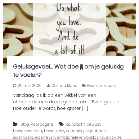
w
i
j
z
i
n
g
?
Geluksgevoel… Wat doe jij om je gelukkig
te voelen?
o
25 mei 2020
Colinda Mans
Geef een reactie
p
Vandaag las ik op een wikkel van een
G
chocoladereep de volgende tekst: ‘Even geduld.
e
l
Hoe ouder je wordt, hoe groter […]
u
k
,
,
,
Blog
Voorpagina
aandacht
bewust
s
g
,
,
,
,
bewustwording
bewustzijn
coaching
eigenbaas
e
,
,
,
,
eigenkoers
eigenleven
emotioneleverwaarlozing
enjoylife