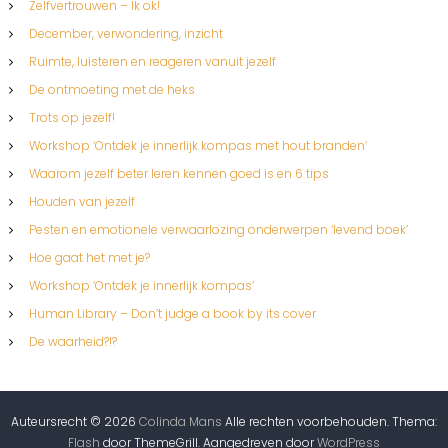
Zelfvertrouwen – Ik ok!
December, verwondering, inzicht
Ruimte, luisteren en reageren vanuit jezelf
De ontmoeting met de heks
Trots op jezelf!
Workshop ‘Ontdek je innerlijk kompas met hout branden’
Waarom jezelf beter leren kennen goed is en 6 tips
Houden van jezelf
Pesten en emotionele verwaarlozing onderwerpen ‘levend boek’
Hoe gaat het met je?
Workshop ‘Ontdek je innerlijk kompas’
Human Library – Don’t judge a book by its cover
De waarheid?!?
Auteursrecht © 2026
Colinda Mans
Alle rechten voorbehouden. Thema:
Flash
door ThemeGrill. Aangedreven door
WordPress