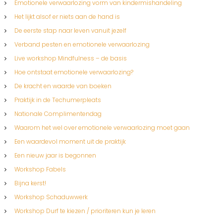
i
Emotionele verwaarlozing vorm van kindermishandeling
Het lijkt alsof er niets aan de hand is
e
De eerste stap naar leven vanuit jezelf
Verband pesten en emotionele verwaarlozing
Live workshop Mindfulness – de basis
Hoe ontstaat emotionele verwaarlozing?
De kracht en waarde van boeken
Praktijk in de Techumerpleats
Nationale Complimentendag
Waarom het wel over emotionele verwaarlozing moet gaan
Een waardevol moment uit de praktijk
Een nieuw jaar is begonnen
Workshop Fabels
Bijna kerst!
Workshop Schaduwwerk
Workshop Durf te kiezen / prioriteren kun je leren