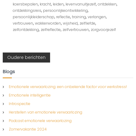
n
,
,
,
,
,
koersbepalen
kracht
leiden
levenvanuitjezelf
ontdekken
…
,
,
ontdekkingsreis
persoonlijkeontwikkeling
,
,
,
,
persoonlijkleiderschap
reflectie
training
verlangen
,
,
,
,
vertrouwen
wakkerworden
wijsheid
zelfliefde
,
,
,
zelfontdekking
zelfreflectie
zelfvertrouwen
zorgvoorjezelf
B
Oudere berichten
e
Blogs
r
Emotionele verwaarlozing: een onbekende factor voor werkstress!
Emotionele intelligentie
i
Introspectie
c
Herstellen van emotionele verwaarlozing
Podcast emotionele verwaarlozing
h
Zomervakantie 2024