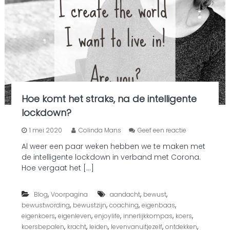
Hoe komt het straks, na de intelligente
lockdown?
o
1 mei 2020
Colinda Mans
Geef een reactie
p
Al weer een paar weken hebben we te maken met
H
de intelligente lockdown in verband met Corona.
o
e
Hoe vergaat het […]
k
o
,
,
,
Blog
Voorpagina
aandacht
bewust
m
t
,
,
,
,
bewustwording
bewustzijn
coaching
eigenbaas
h
,
,
,
,
,
eigenkoers
eigenleven
enjoylife
innerlijkkompas
koers
e
,
,
,
,
,
koersbepalen
kracht
leiden
levenvanuitjezelf
ontdekken