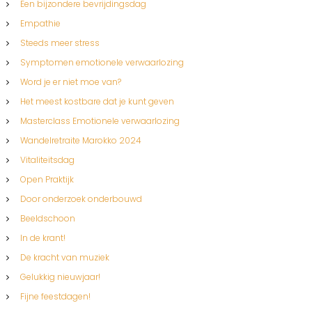
t
Een bijzondere bevrijdingsdag
Empathie
e
Steeds meer stress
Symptomen emotionele verwaarlozing
n
Word je er niet moe van?
n
Het meest kostbare dat je kunt geven
Masterclass Emotionele verwaarlozing
a
Wandelretraite Marokko 2024
v
Vitaliteitsdag
Open Praktijk
i
Door onderzoek onderbouwd
Beeldschoon
g
In de krant!
a
De kracht van muziek
Gelukkig nieuwjaar!
t
Fijne feestdagen!