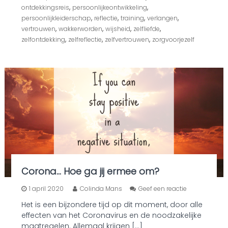
t
,
,
ontdekkingsreis
persoonlijkeontwikkeling
s
,
,
,
,
persoonlijkleiderschap
reflectie
training
verlangen
t
,
,
,
,
vertrouwen
wakkerworden
wijsheid
zelfliefde
r
a
,
,
,
zelfontdekking
zelfreflectie
zelfvertrouwen
zorgvoorjezelf
k
s
,
n
a
d
e
i
n
t
e
l
l
i
Corona… Hoe ga jij ermee om?
g
e
o
1 april 2020
Colinda Mans
Geef een reactie
n
p
t
Het is een bijzondere tijd op dit moment, door alle
C
e
effecten van het Coronavirus en de noodzakelijke
o
l
r
maatregelen. Allemaal krijgen […]