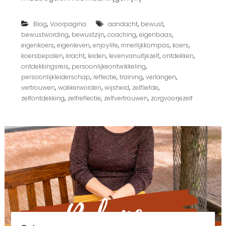
o
o
c
n
k
,
,
,
Blog
Voorpagina
aandacht
bewust
a
d
…
,
,
,
,
bewustwording
bewustzijn
coaching
eigenbaas
o
H
,
,
,
,
,
eigenkoers
eigenleven
enjoylife
innerlijkkompas
koers
w
o
,
,
,
,
,
koersbepalen
kracht
leiden
levenvanuitjezelf
ontdekken
n
e
,
,
?
ontdekkingsreis
persoonlijkeontwikkeling
g
,
,
,
,
persoonlijkleiderschap
reflectie
training
verlangen
a
,
,
,
,
vertrouwen
wakkerworden
wijsheid
zelfliefde
j
i
,
,
,
zelfontdekking
zelfreflectie
zelfvertrouwen
zorgvoorjezelf
j
e
r
m
e
e
o
m
?