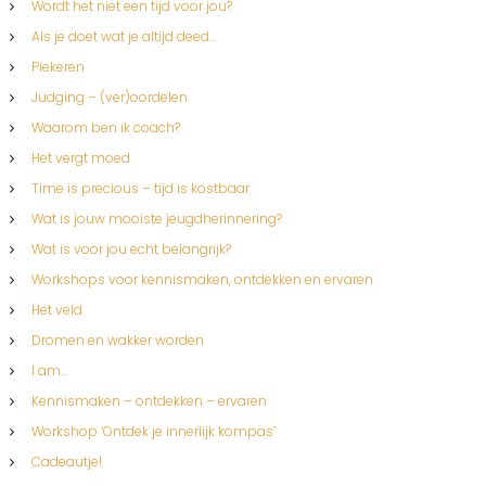
Wordt het niet een tijd voor jou?
Als je doet wat je altijd deed…
Piekeren
Judging – (ver)oordelen
Waarom ben ik coach?
Het vergt moed
Time is precious – tijd is kostbaar
Wat is jouw mooiste jeugdherinnering?
Wat is voor jou echt belangrijk?
Workshops voor kennismaken, ontdekken en ervaren
Het veld
Dromen en wakker worden
I am…
Kennismaken – ontdekken – ervaren
Workshop ‘Ontdek je innerlijk kompas’
Cadeautje!