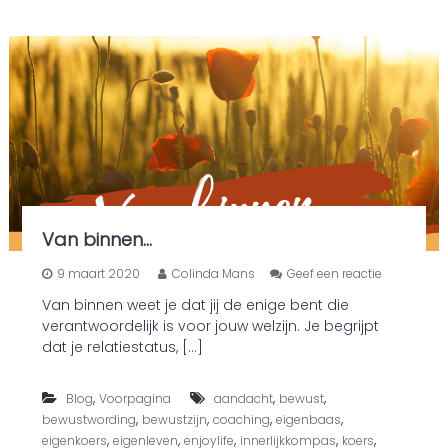
Van binnen…
o
9 maart 2020
Colinda Mans
Geef een reactie
p
Van binnen weet je dat jij de enige bent die
V
verantwoordelijk is voor jouw welzijn. Je begrijpt
a
n
dat je relatiestatus, […]
b
i
,
,
,
Blog
Voorpagina
aandacht
bewust
n
n
,
,
,
,
bewustwording
bewustzijn
coaching
eigenbaas
e
,
,
,
,
,
eigenkoers
eigenleven
enjoylife
innerlijkkompas
koers