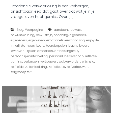
g
p
Emotionele verwaarlozing is een verborgen,
t
V
onzichtbaar leed dat gaat over dat wat je in je
e
e
v
r
vroege leven hebt gemist. Over […]
o
b
e
o
,
,
,
l
Blog
Voorpagina
aandacht
bewust
r
e
g
,
,
,
,
bewustwording
bewustzijn
coaching
eigenbaas
n
e
,
,
,
,
eigenkoers
eigenleven
emotioneleverwaarlozing
enjoylife
?
n
,
,
,
,
,
innerlijkkompas
koers
koersbepalen
kracht
leiden
,
,
,
,
levenvanuitjezelf
ontdekken
ontdekkingsreis
o
,
,
,
persoonlijkeontwikkeling
persoonlijkleiderschap
reflectie
n
,
,
,
,
,
training
verlangen
vertrouwen
wakkerworden
wijsheid
z
i
,
,
,
,
zelfliefde
zelfontdekking
zelfreflectie
zelfvertrouwen
c
zorgvoorjezelf
h
t
b
a
a
r
l
e
e