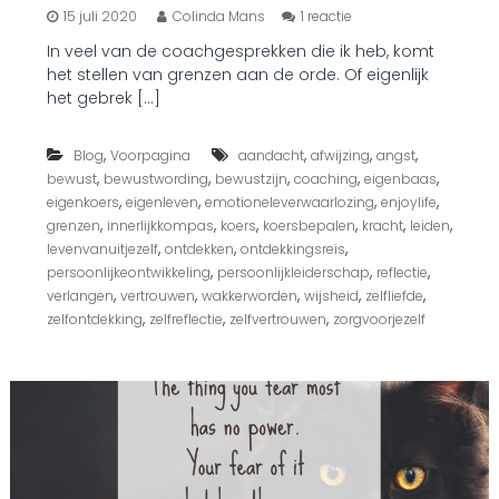
o
15 juli 2020
Colinda Mans
1 reactie
p
In veel van de coachgesprekken die ik heb, komt
G
het stellen van grenzen aan de orde. Of eigenlijk
r
e
het gebrek […]
n
z
,
,
,
,
Blog
Voorpagina
aandacht
afwijzing
e
angst
n
,
,
,
,
,
bewust
bewustwording
bewustzijn
coaching
eigenbaas
s
,
,
,
,
eigenkoers
eigenleven
emotioneleverwaarlozing
enjoylife
t
,
,
,
,
,
,
grenzen
innerlijkkompas
koers
koersbepalen
kracht
leiden
e
,
,
,
levenvanuitjezelf
ontdekken
ontdekkingsreis
l
,
,
,
persoonlijkeontwikkeling
persoonlijkleiderschap
reflectie
l
,
,
,
,
,
verlangen
vertrouwen
wakkerworden
wijsheid
e
zelfliefde
n
,
,
,
zelfontdekking
zelfreflectie
zelfvertrouwen
zorgvoorjezelf
,
d
o
e
j
i
j
h
e