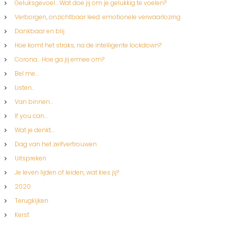
Geluksgevoel… Wat doe jij om je gelukkig te voelen?
Verborgen, onzichtbaar leed: emotionele verwaarlozing
Dankbaar en blij
Hoe komt het straks, na de intelligente lockdown?
Corona… Hoe ga jij ermee om?
Bel me…
Listen..
Van binnen…
If you can…
Wat je denkt…
Dag van het zelfvertrouwen
Uitspreken
Je leven lijden of leiden, wat kies jij?
2020
Terugkijken
Kerst