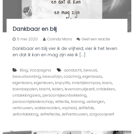
d
:
e
m
o
Dankbaar en blij
t
i
o
5 mei 2020
Colinda Mans
Geef een reactie
o
p
n
Dankbaar en blij vier ik de vrijheid, vier ik het leven
D
e
en dat ik kan en mag zijn wie ik […]
a
l
n
e
k
v
,
,
,
Blog
Voorpagina
aandacht
bewust
b
e
,
,
,
,
bewustwording
bewustzijn
coaching
eigenbaas
a
r
a
,
,
,
,
,
eigenkoers
eigenleven
enjoylife
innerlijkkompas
koers
w
r
,
,
,
,
,
koersbepalen
kracht
leiden
levenvanuitjezelf
ontdekken
a
e
,
,
a
ontdekkingsreis
persoonlijkeontwikkeling
n
r
,
,
,
,
persoonlijkleiderschap
reflectie
training
verlangen
b
l
,
,
,
,
vertrouwen
wakkerworden
wijsheid
zelfliefde
l
o
,
,
,
zelfontdekking
zelfreflectie
zelfvertrouwen
zorgvoorjezelf
i
z
j
i
n
g