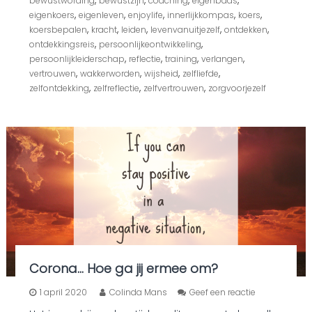
,
,
,
,
bewustwording
bewustzijn
coaching
eigenbaas
h
,
,
,
,
,
eigenkoers
eigenleven
enjoylife
innerlijkkompas
koers
e
,
,
,
,
,
koersbepalen
kracht
leiden
levenvanuitjezelf
ontdekken
t
,
,
ontdekkingsreis
persoonlijkeontwikkeling
s
,
,
,
,
persoonlijkleiderschap
reflectie
training
verlangen
t
,
,
,
,
vertrouwen
wakkerworden
wijsheid
zelfliefde
r
a
,
,
,
zelfontdekking
zelfreflectie
zelfvertrouwen
zorgvoorjezelf
k
s
,
n
a
d
e
i
n
t
e
l
l
i
Corona… Hoe ga jij ermee om?
g
e
o
1 april 2020
Colinda Mans
Geef een reactie
n
p
t