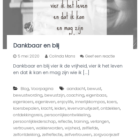
l
e
e
d
:
e
m
o
Dankbaar en blij
t
i
o
5 mei 2020
Colinda Mans
Geef een reactie
o
p
n
Dankbaar en blij vier ik de vrijheid, vier ik het leven
D
e
en dat ik kan en mag zijn wie ik […]
a
l
n
e
k
v
,
,
,
Blog
Voorpagina
aandacht
bewust
b
e
,
,
,
,
bewustwording
bewustzijn
coaching
eigenbaas
a
r
a
,
,
,
,
,
eigenkoers
eigenleven
enjoylife
innerlijkkompas
koers
w
r
,
,
,
,
,
koersbepalen
kracht
leiden
levenvanuitjezelf
ontdekken
a
e
,
,
a
ontdekkingsreis
persoonlijkeontwikkeling
n
r
,
,
,
,
persoonlijkleiderschap
reflectie
training
verlangen
b
l
,
,
,
,
vertrouwen
wakkerworden
wijsheid
zelfliefde
l
o
,
,
,
zelfontdekking
zelfreflectie
zelfvertrouwen
zorgvoorjezelf
i
z