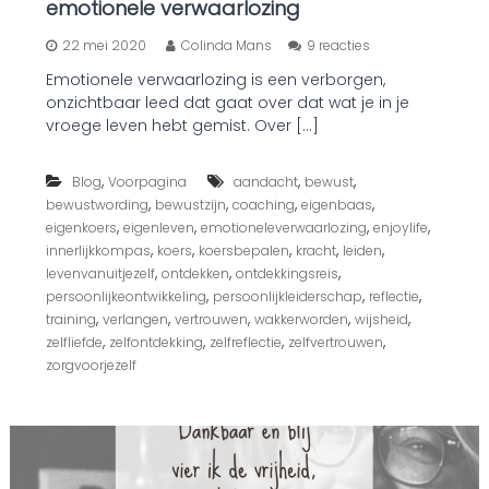
emotionele verwaarlozing
o
22 mei 2020
Colinda Mans
9 reacties
p
Emotionele verwaarlozing is een verborgen,
V
onzichtbaar leed dat gaat over dat wat je in je
e
r
vroege leven hebt gemist. Over […]
b
o
,
,
,
Blog
Voorpagina
aandacht
bewust
r
g
,
,
,
,
bewustwording
bewustzijn
coaching
eigenbaas
e
,
,
,
,
eigenkoers
eigenleven
emotioneleverwaarlozing
enjoylife
n
,
,
,
,
,
innerlijkkompas
koers
koersbepalen
kracht
leiden
,
,
,
,
levenvanuitjezelf
ontdekken
ontdekkingsreis
o
,
,
,
persoonlijkeontwikkeling
persoonlijkleiderschap
reflectie
n
,
,
,
,
,
training
verlangen
vertrouwen
wakkerworden
wijsheid
z
i
,
,
,
,
zelfliefde
zelfontdekking
zelfreflectie
zelfvertrouwen
c
zorgvoorjezelf
h
t
b
a
a
r