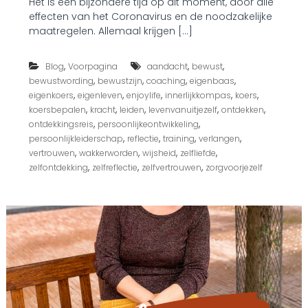
Het is een bijzondere tijd op dit moment, door alle
C
e
effecten van het Coronavirus en de noodzakelijke
o
l
r
maatregelen. Allemaal krijgen […]
o
o
c
n
k
,
,
,
Blog
Voorpagina
aandacht
bewust
a
d
…
,
,
,
,
bewustwording
bewustzijn
coaching
eigenbaas
o
H
,
,
,
,
,
eigenkoers
eigenleven
enjoylife
innerlijkkompas
koers
w
o
,
,
,
,
,
koersbepalen
kracht
leiden
levenvanuitjezelf
ontdekken
n
e
,
,
?
ontdekkingsreis
persoonlijkeontwikkeling
g
,
,
,
,
persoonlijkleiderschap
reflectie
training
verlangen
a
,
,
,
,
vertrouwen
wakkerworden
wijsheid
zelfliefde
j
i
,
,
,
zelfontdekking
zelfreflectie
zelfvertrouwen
zorgvoorjezelf
j
e
r
m
e
e
o
m
?