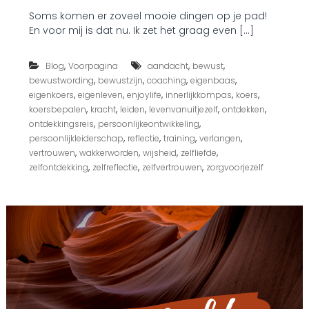
p
Soms komen er zoveel mooie dingen op je pad!
I
En voor mij is dat nu. Ik zet het graag even […]
f
y
o
,
,
,
Blog
Voorpagina
aandacht
bewust
u
,
,
,
,
bewustwording
bewustzijn
coaching
eigenbaas
c
a
,
,
,
,
,
eigenkoers
eigenleven
enjoylife
innerlijkkompas
koers
n
,
,
,
,
,
koersbepalen
kracht
leiden
levenvanuitjezelf
ontdekken
…
,
,
ontdekkingsreis
persoonlijkeontwikkeling
,
,
,
,
persoonlijkleiderschap
reflectie
training
verlangen
,
,
,
,
vertrouwen
wakkerworden
wijsheid
zelfliefde
,
,
,
zelfontdekking
zelfreflectie
zelfvertrouwen
zorgvoorjezelf