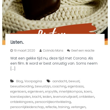
Listen..
o
19 maart 2020
Colinda Mans
Geef een reactie
p
Wat een gekke tijd nu, deze tijd met Corona. Als
L
een film. Ik word er best onrustig van. Soms neem
i
s
[…]
t
e
,
,
,
Blog
Voorpagina
aandacht
bewust
n
.
,
,
,
,
bewustwording
bewustzijn
coaching
eigenbaas
.
,
,
,
,
,
eigenkoers
eigenleven
enjoylife
innerlijkkompas
koers
,
,
,
,
,
koersbepalen
kracht
leiden
levenvanuitjezelf
ontdekken
,
,
ontdekkingsreis
persoonlijkeontwikkeling
,
,
,
,
persoonlijkleiderschap
reflectie
training
verlangen