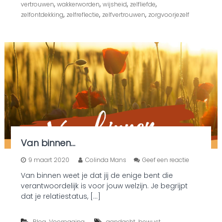
,
,
,
,
vertrouwen
wakkerworden
wijsheid
zelfliefde
,
,
,
zelfontdekking
zelfreflectie
zelfvertrouwen
zorgvoorjezelf
Van binnen…
o
9 maart 2020
Colinda Mans
Geef een reactie
p
Van binnen weet je dat jij de enige bent die
V
verantwoordelijk is voor jouw welzijn. Je begrijpt
a
n
dat je relatiestatus, […]
b
i
,
,
,
Blog
Voorpagina
aandacht
bewust
n