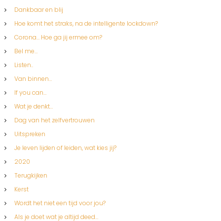
Dankbaar en blij
Hoe komt het straks, na de intelligente lockdown?
Corona… Hoe ga jij ermee om?
Bel me…
Listen..
Van binnen…
If you can…
Wat je denkt…
Dag van het zelfvertrouwen
Uitspreken
Je leven lijden of leiden, wat kies jij?
2020
Terugkijken
Kerst
Wordt het niet een tijd voor jou?
Als je doet wat je altijd deed…