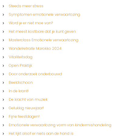
n
Steeds meer stress
Symptomen emotionele verwaarlozing
n
Word je er niet moe van?
Het meest kostbare dat je kunt geven
a
Masterclass Emotionele verwaarlozing
v
Wandelretraite Marokko 2024
Vitaliteitsdag
i
Open Praktijk
g
Door onderzoek onderbouwd
Beeldschoon
a
In de krant!
De kracht van muziek
t
Gelukkig nieuwjaar!
i
Fijne feestdagen!
Emotionele verwaarlozing vorm van kindermishandeling
e
Het lijkt alsof er niets aan de hand is