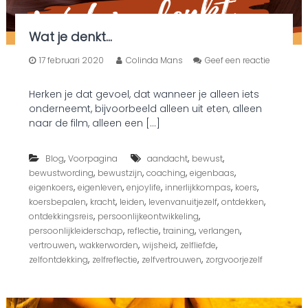
Wat je denkt…
17 februari 2020
Colinda Mans
Geef een reactie
o
p
Herken je dat gevoel, dat wanneer je alleen iets
W
onderneemt, bijvoorbeeld alleen uit eten, alleen
a
t
naar de film, alleen een […]
j
e
,
,
,
d
Blog
Voorpagina
aandacht
bewust
e
,
,
,
,
bewustwording
bewustzijn
coaching
eigenbaas
n
,
,
,
,
,
eigenkoers
eigenleven
enjoylife
innerlijkkompas
koers
k
,
,
,
,
,
koersbepalen
kracht
leiden
levenvanuitjezelf
ontdekken
t
,
,
ontdekkingsreis
persoonlijkeontwikkeling
…
,
,
,
,
persoonlijkleiderschap
reflectie
training
verlangen
,
,
,
,
vertrouwen
wakkerworden
wijsheid
zelfliefde
,
,
,
zelfontdekking
zelfreflectie
zelfvertrouwen
zorgvoorjezelf