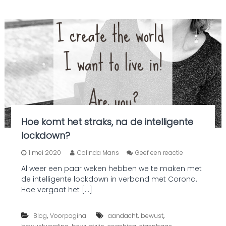
j
i
n
g
Hoe komt het straks, na de intelligente
lockdown?
o
1 mei 2020
Colinda Mans
Geef een reactie
p
Al weer een paar weken hebben we te maken met
H
de intelligente lockdown in verband met Corona.
o
e
Hoe vergaat het […]
k
o
,
,
,
Blog
Voorpagina
aandacht
bewust
m
t