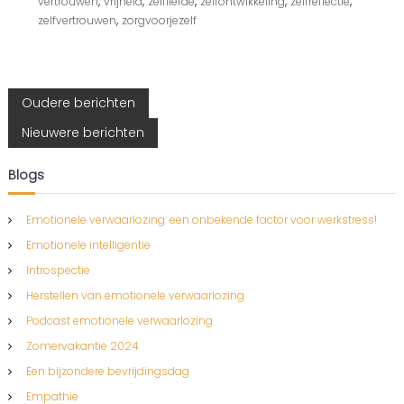
,
,
,
,
,
vertrouwen
vrijheid
zelfliefde
zelfontwikkeling
zelfreflectie
e
,
zelfvertrouwen
zorgvoorjezelf
l
f
v
e
r
B
Oudere berichten
t
r
Nieuwere berichten
e
o
u
w
Blogs
r
e
n
i
Emotionele verwaarlozing: een onbekende factor voor werkstress!
Emotionele intelligentie
c
Introspectie
Herstellen van emotionele verwaarlozing
h
Podcast emotionele verwaarlozing
t
Zomervakantie 2024
Een bijzondere bevrijdingsdag
e
Empathie