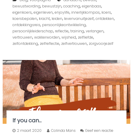
n
,
,
,
,
bewustwording
bewustzijn
coaching
eigenbaas
e
,
,
,
,
,
eigenkoers
eigenleven
enjoylife
innerlijkkompas
koers
n
,
,
,
,
,
koersbepalen
kracht
leiden
levenvanuitjezelf
ontdekken
…
,
,
ontdekkingsreis
persoonlijkeontwikkeling
,
,
,
,
persoonlijkleiderschap
reflectie
training
verlangen
,
,
,
,
vertrouwen
wakkerworden
wijsheid
zelfliefde
,
,
,
zelfontdekking
zelfreflectie
zelfvertrouwen
zorgvoorjezelf
If you can…
o
2 maart 2020
Colinda Mans
Geef een reactie