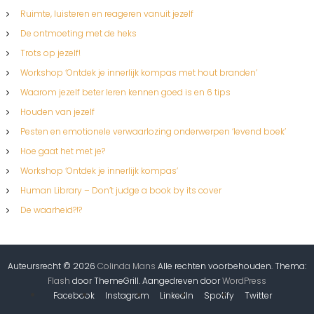
Ruimte, luisteren en reageren vanuit jezelf
De ontmoeting met de heks
Trots op jezelf!
Workshop ‘Ontdek je innerlijk kompas met hout branden’
Waarom jezelf beter leren kennen goed is en 6 tips
Houden van jezelf
Pesten en emotionele verwaarlozing onderwerpen ‘levend boek’
Hoe gaat het met je?
Workshop ‘Ontdek je innerlijk kompas’
Human Library – Don’t judge a book by its cover
De waarheid?!?
Auteursrecht © 2026
Colinda Mans
Alle rechten voorbehouden. Thema:
Flash
door ThemeGrill. Aangedreven door
WordPress
Facebook
Instagram
LinkedIn
Spotify
Twitter