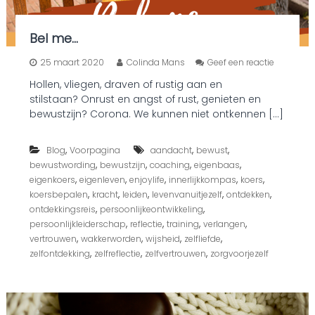
Bel me…
o
25 maart 2020
Colinda Mans
Geef een reactie
p
Hollen, vliegen, draven of rustig aan en
B
stilstaan? Onrust en angst of rust, genieten en
e
l
bewustzijn? Corona. We kunnen niet ontkennen […]
m
e
,
,
,
Blog
Voorpagina
aandacht
bewust
…
,
,
,
,
bewustwording
bewustzijn
coaching
eigenbaas
,
,
,
,
,
eigenkoers
eigenleven
enjoylife
innerlijkkompas
koers
,
,
,
,
,
koersbepalen
kracht
leiden
levenvanuitjezelf
ontdekken
,
,
ontdekkingsreis
persoonlijkeontwikkeling
,
,
,
,
persoonlijkleiderschap
reflectie
training
verlangen
,
,
,
,
vertrouwen
wakkerworden
wijsheid
zelfliefde
,
,
,
zelfontdekking
zelfreflectie
zelfvertrouwen
zorgvoorjezelf