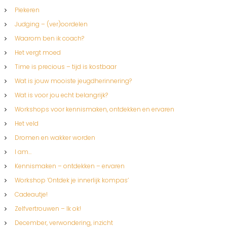
Piekeren
Judging – (ver)oordelen
Waarom ben ik coach?
Het vergt moed
Time is precious – tijd is kostbaar
Wat is jouw mooiste jeugdherinnering?
Wat is voor jou echt belangrijk?
Workshops voor kennismaken, ontdekken en ervaren
Het veld
Dromen en wakker worden
I am…
Kennismaken – ontdekken – ervaren
Workshop ‘Ontdek je innerlijk kompas’
Cadeautje!
Zelfvertrouwen – Ik ok!
December, verwondering, inzicht