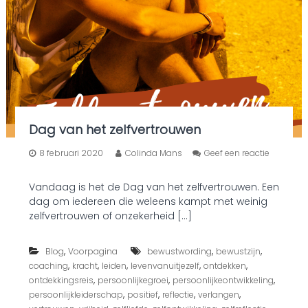
Dag van het zelfvertrouwen
8 februari 2020
Colinda Mans
Geef een reactie
o
p
Vandaag is het de Dag van het zelfvertrouwen. Een
D
dag om iedereen die weleens kampt met weinig
a
g
zelfvertrouwen of onzekerheid […]
v
a
,
,
,
n
Blog
Voorpagina
bewustwording
bewustzijn
h
,
,
,
,
,
coaching
kracht
leiden
levenvanuitjezelf
ontdekken
e
,
,
,
ontdekkingsreis
persoonlijkegroei
persoonlijkeontwikkeling
t
,
,
,
,
persoonlijkleiderschap
positief
reflectie
verlangen
z