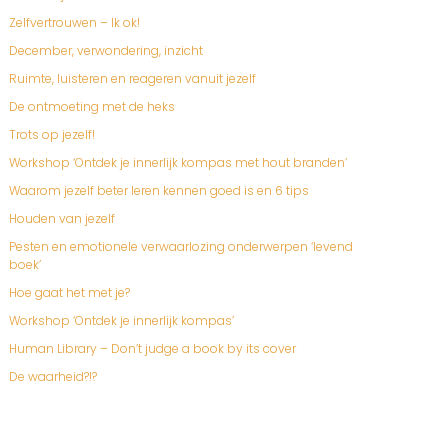
Zelfvertrouwen – Ik ok!
December, verwondering, inzicht
Ruimte, luisteren en reageren vanuit jezelf
De ontmoeting met de heks
Trots op jezelf!
Workshop ‘Ontdek je innerlijk kompas met hout branden’
Waarom jezelf beter leren kennen goed is en 6 tips
Houden van jezelf
Pesten en emotionele verwaarlozing onderwerpen ‘levend
boek’
Hoe gaat het met je?
Workshop ‘Ontdek je innerlijk kompas’
Human Library – Don’t judge a book by its cover
De waarheid?!?