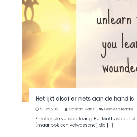
Het lijkt alsof er niets aan de hand is
o
9 juni 2021
Colinda Mans
Geef een reactie
p
Emotionele verwaarlozing. Het klinkt zwaar, het 
H
(maar ook een volwassene) die […]
e
t
l