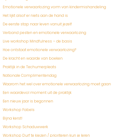
Emotionele verwaarlozing vorm van kindermishandeling
Het lijkt alsof er niets aan de hand is
De eerste stap naar leven vanuit jezelf
Verband pesten en emotionele verwaarlozing
Live workshop Mindfulness – de basis
Hoe ontstaat emotionele verwaarlozing?
De kracht en waarde van boeken
Praktijk in de Techumerpleats
Nationale Complimentendag
Waarom het wel over emotionele verwaarlozing moet gaan
Een waardevol moment uit de praktijk
Een nieuw jaar is begonnen
Workshop Fabels
Bijna kerst!
Workshop Schaduwwerk
Workshop Durf te kiezen / prioriteren kun je leren