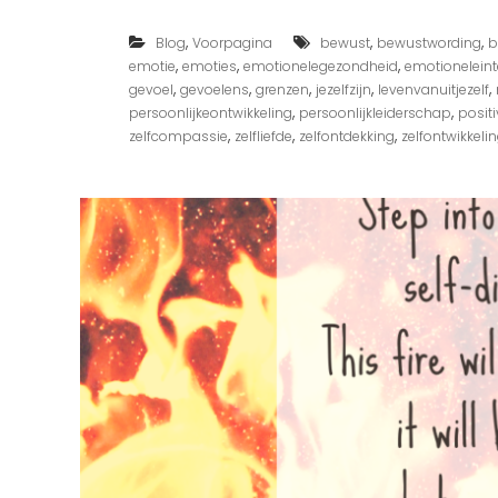
,
,
,
Blog
Voorpagina
bewust
bewustwording
b
,
,
,
emotie
emoties
emotionelegezondheid
emotioneleinte
,
,
,
,
,
gevoel
gevoelens
grenzen
jezelfzijn
levenvanuitjezelf
,
,
persoonlijkeontwikkeling
persoonlijkleiderschap
posit
,
,
,
zelfcompassie
zelfliefde
zelfontdekking
zelfontwikkeli