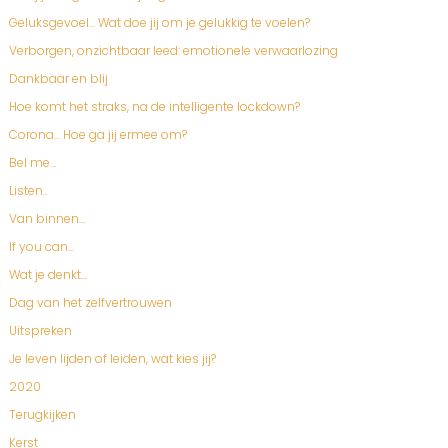
Geluksgevoel… Wat doe jij om je gelukkig te voelen?
Verborgen, onzichtbaar leed: emotionele verwaarlozing
Dankbaar en blij
Hoe komt het straks, na de intelligente lockdown?
Corona… Hoe ga jij ermee om?
Bel me…
Listen..
Van binnen…
If you can…
Wat je denkt…
Dag van het zelfvertrouwen
Uitspreken
Je leven lijden of leiden, wat kies jij?
2020
Terugkijken
Kerst