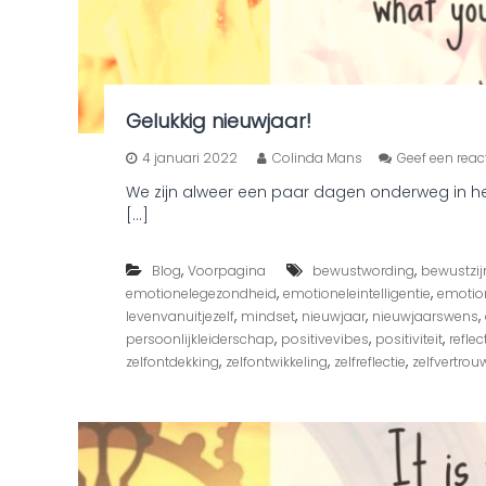
Gelukkig nieuwjaar!
4 januari 2022
Colinda Mans
Geef een reac
We zijn alweer een paar dagen onderweg in het n
[…]
,
,
Blog
Voorpagina
bewustwording
bewustzij
,
,
emotionelegezondheid
emotioneleintelligentie
emotion
,
,
,
,
levenvanuitjezelf
mindset
nieuwjaar
nieuwjaarswens
,
,
,
persoonlijkleiderschap
positivevibes
positiviteit
reflec
,
,
,
zelfontdekking
zelfontwikkeling
zelfreflectie
zelfvertrou