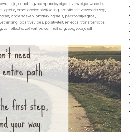
,
,
,
,
,
ewustzijn
coaching
compassie
eigenleven
eigenwaarde
,
,
,
lligentie
emotioneleontwikkeling
emotioneleverwaarlozing
,
,
,
,
ndset
onderzoeken
ontdekkingsreis
persoonlijkegroei
,
,
,
,
,
vethinking
positivevibes
positiviteit
reflectie
transformatie
,
,
,
,
ng
zelfreflectie
zelfvertrouwen
zelfzorg
zorgvoorjezelf