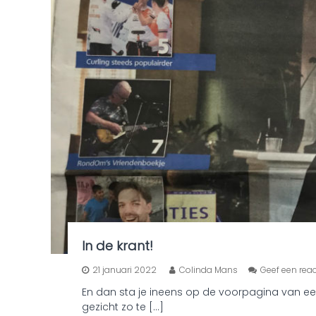
In de krant!
21 januari 2022
Colinda Mans
Geef een reac
En dan sta je ineens op de voorpagina van een 
gezicht zo te […]