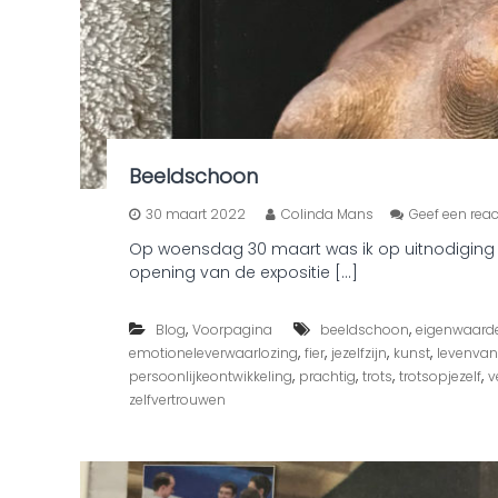
Beeldschoon
30 maart 2022
Colinda Mans
Geef een reac
Op woensdag 30 maart was ik op uitnodiging in
opening van de expositie […]
,
,
Blog
Voorpagina
beeldschoon
eigenwaard
,
,
,
,
emotioneleverwaarlozing
fier
jezelfzijn
kunst
levenvanu
,
,
,
,
persoonlijkeontwikkeling
prachtig
trots
trotsopjezelf
v
zelfvertrouwen