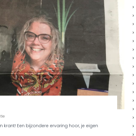
o
tie
p
krant! Een bijzondere ervaring hoor, je eigen
I
n