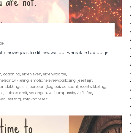
o
tie
p
ieuwe jaar. In dit nieuwe jaar wens ik je toe dat je
G
e
l
u
,
,
,
,
n
coaching
eigenleven
eigenwaarde
k
,
,
,
eleontwikkeling
k
emotioneleverwaarlozing
jezelfzijn
i
,
,
,
ontdekkingsreis
persoonlijkegroei
persoonlijkeontwikkeling
g
,
,
,
,
,
tie
trotsopjezelf
verlangen
zelfcompassie
zelfliefde
n
,
,
wen
zelfzorg
zorgvoorjezelf
i
e
u
w
j
a