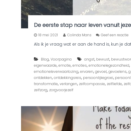
i
s
De eerste stap naar leven vanuit jeze
o
18 mei 2021
Colinda Mans
Geef een reactie
p
Als ik je vraag wat er aan de hand is, kun je d
D
e
e
,
,
,
Blog
Voorpagina
angst
bewust
bewustwor
e
,
,
,
,
eigenwaarde
emotie
emoties
emotionelegezondheid
r
,
,
,
,
emotioneleverwaarlozing
ervaren
gevoel
gevoelens
s
g
t
,
,
,
ontdekken
ontdekkingsreis
persoonlijkegroei
persoonli
e
,
,
,
,
transformatie
verlangen
zelfcompassie
zelfliefde
zelf
s
,
zelfzorg
zorgvoorjezelf
t
a
p
n
a
a
r
l