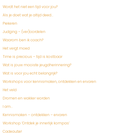
Wordt het niet een tijd voor jou?
Als je doet wat je altijd deed…
Piekeren
Judging – (ver)oordelen
Waarom ben ik coach?
Het vergt moed
Time is precious – tijd is kostbaar
Wat is jouw mooiste jeugdherinnering?
Wat is voor jou echt belangrijk?
Workshops voor kennismaken, ontdekken en ervaren
Het veld
Dromen en wakker worden
I am…
Kennismaken – ontdekken – ervaren
Workshop ‘Ontdek je innerlijk kompas’
Cadeautje!