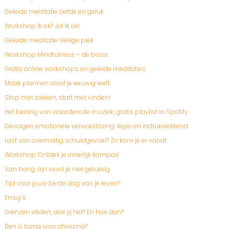
Geleide meditatie Liefde en geluk
Workshop Ik ok? Ja! Ik ok!
Geleide meditatie Veilige plek
Workshop Mindfulness – de basis
Gratis online workshops en geleide meditaties
Maak plannen alsof je eeuwig leeft
Stop met zoeken, start met vinden!
Het belang van waardevolle muziek, gratis playlist in Spotify
Gevolgen emotionele verwaarlozing: legio en indrukwekkend
Last van overmatig schuldgevoel? Zo kom je er vanaf.
Workshop ‘Ontdek je innerlijk kompas’
Van bang zijn word je niet gelukkig
Tijd voor jouw beste dag van je leven?
Emoji’s
Grenzen stellen, doe jij het? En hoe dan?
Ben jij bang voor afwijzing?