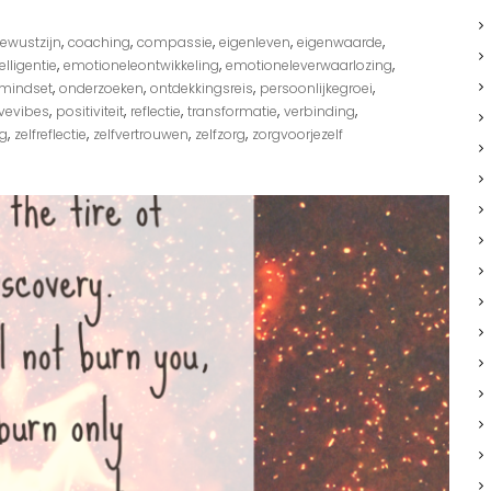
d
e
,
,
,
,
,
ewustzijn
coaching
compassie
eigenleven
eigenwaarde
k
,
,
,
lligentie
r
emotioneleontwikkeling
emotioneleverwaarlozing
a
,
,
,
,
mindset
onderzoeken
ontdekkingsreis
persoonlijkegroei
n
,
,
,
,
,
ivevibes
positiviteit
reflectie
transformatie
verbinding
t
,
,
,
,
ng
zelfreflectie
zelfvertrouwen
zelfzorg
zorgvoorjezelf
!