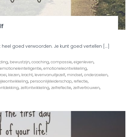
lf
at heel goed verwoorden. Je kunt goed vertellen […]
,
,
,
,
,
ding
bewustzijn
coaching
compassie
eigenleven
,
,
emotioneleintelligentie
emotioneleontwikkeling
,
,
,
,
,
,
roei
kiezen
kracht
levenvanuitjezelf
mindset
onderzoeken
,
,
,
jkeontwikkeling
persoonlijkleiderschap
reflectie
,
,
,
,
ontdekking
zelfontwikkeling
zelfreflectie
zelfvertrouwen