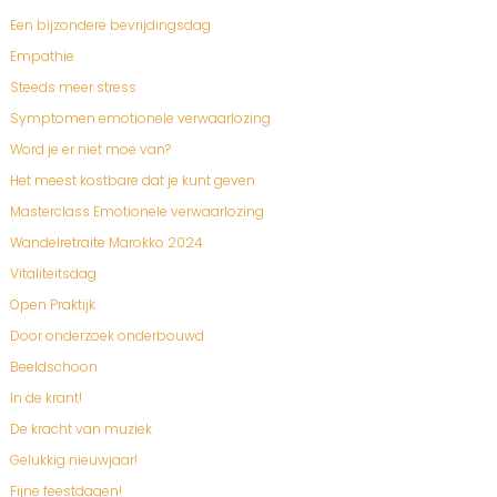
Een bijzondere bevrijdingsdag
Empathie
Steeds meer stress
Symptomen emotionele verwaarlozing
Word je er niet moe van?
Het meest kostbare dat je kunt geven
Masterclass Emotionele verwaarlozing
Wandelretraite Marokko 2024
Vitaliteitsdag
Open Praktijk
Door onderzoek onderbouwd
Beeldschoon
In de krant!
De kracht van muziek
Gelukkig nieuwjaar!
Fijne feestdagen!