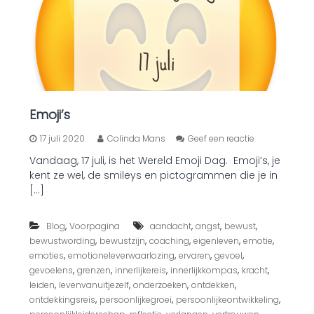
e
v
e
r
w
a
a
r
l
Emoji’s
o
z
o
17 juli 2020
Colinda Mans
Geef een reactie
i
p
n
Vandaag, 17 juli, is het Wereld Emoji Dag. Emoji’s, je
E
g
kent ze wel, de smileys en pictogrammen die je in
m
?
o
[…]
j
i
,
,
,
,
Blog
Voorpagina
aandacht
angst
bewust
’
s
,
,
,
,
,
bewustwording
bewustzijn
coaching
eigenleven
emotie
,
,
,
,
emoties
emotioneleverwaarlozing
ervaren
gevoel
,
,
,
,
,
gevoelens
grenzen
innerlijkereis
innerlijkkompas
kracht
,
,
,
,
leiden
levenvanuitjezelf
onderzoeken
ontdekken
,
,
,
ontdekkingsreis
persoonlijkegroei
persoonlijkeontwikkeling