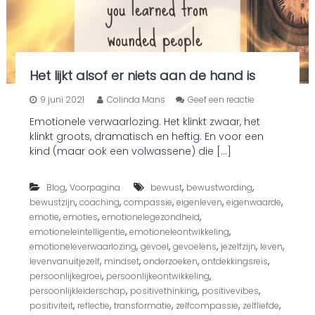
Het lijkt alsof er niets aan de hand is
o
9 juni 2021
Colinda Mans
Geef een reactie
p
Emotionele verwaarlozing. Het klinkt zwaar, het
H
klinkt groots, dramatisch en heftig. En voor een
e
t
kind (maar ook een volwassene) die […]
l
i
,
,
,
Blog
Voorpagina
bewust
bewustwording
j
k
,
,
,
,
,
bewustzijn
coaching
compassie
eigenleven
eigenwaarde
t
,
,
,
emotie
emoties
emotionelegezondheid
a
,
,
emotioneleintelligentie
emotioneleontwikkeling
l
,
,
,
,
,
emotioneleverwaarlozing
gevoel
gevoelens
jezelfzijn
leven
s
,
,
,
,
levenvanuitjezelf
mindset
onderzoeken
ontdekkingsreis
o
,
,
persoonlijkegroei
persoonlijkeontwikkeling
f
e
,
,
,
persoonlijkleiderschap
positivethinking
positivevibes
r
,
,
,
,
,
positiviteit
reflectie
transformatie
zelfcompassie
zelfliefde
n