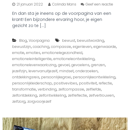
o
21 januari 2022
Colinda Mans
Geef een reactie
p
En dan sta je ineens op de voorpagina van een
I
krant! Een bijzondere ervaring hoor, je eigen
n
d
gezicht zo te […]
e
k
,
,
,
Blog
Voorpagina
bewust
bewustwording
r
a
,
,
,
,
,
bewustzijn
coaching
compassie
eigenleven
eigenwaarde
n
,
,
,
emotie
emoties
emotionelegezondheid
t
,
,
emotioneleintelligentie
emotioneleontwikkeling
!
,
,
,
,
emotioneleverwaarlozing
gevoel
gevoelens
grenzen
,
,
,
,
jezelfzijn
levenvanuitjezelf
mindset
onderzoeken
,
,
,
ontdekkingsreis
persoonlijkegroei
persoonlijkeontwikkeling
,
,
,
,
persoonlijkleiderschap
positivevibes
positiviteit
reflectie
,
,
,
,
transformatie
verbinding
zelfcompassie
zelfliefde
,
,
,
,
zelfontdekking
zelfontwikkeling
zelfreflectie
zelfvertrouwen
,
zelfzorg
zorgvoorjezelf