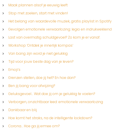
Maak plannen alsof je eeuwig leeft
Stop met zoeken, start met vinden!
Het belang van waardevolle muziek, gratis playlist in Spotify
Gevolgen emotionele verwaarlozing: legio en indrukwekkend
Last van overmatig schuldgevoel? Zo kom je er vanaf.
Workshop ‘Ontdek je innerlijk kompas’
Van bang zijn word je niet gelukkig
Tijd voor jouw beste dag van je leven?
Emoji’s
Grenzen stellen, doe jij het? En hoe dan?
Ben jij bang voor afwijzing?
Geluksgevoel… Wat doe jij om je gelukkig te voelen?
Verborgen, onzichtbaar leed: emotionele verwaarlozing
Dankbaar en blij
Hoe komt het straks, na de intelligente lockdown?
Corona… Hoe ga jij ermee om?