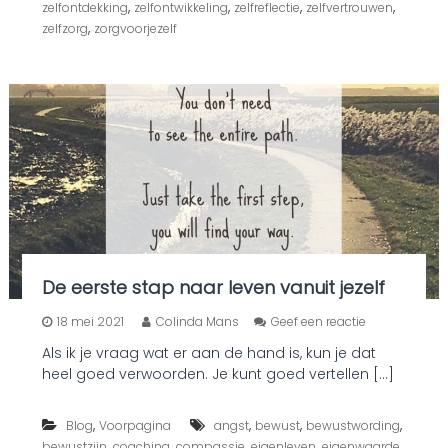
,
,
,
,
zelfontdekking
zelfontwikkeling
zelfreflectie
zelfvertrouwen
i
,
zelfzorg
zorgvoorjezelf
e
t
s
a
a
n
d
e
h
a
n
d
i
s
De eerste stap naar leven vanuit jezelf
o
18 mei 2021
Colinda Mans
Geef een reactie
p
Als ik je vraag wat er aan de hand is, kun je dat
D
heel goed verwoorden. Je kunt goed vertellen […]
e
e
e
,
,
,
,
Blog
Voorpagina
angst
bewust
bewustwording
r
,
,
,
,
,
bewustzijn
coaching
compassie
eigenleven
eigenwaarde
s