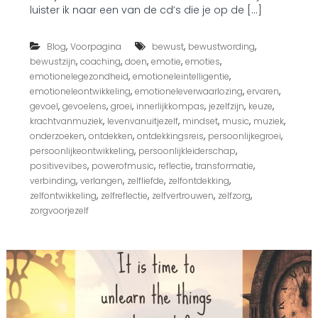
luister ik naar een van de cd’s die je op de […]
e
k
r
,
,
,
Blog
Voorpagina
bewust
bewustwording
a
,
,
,
,
,
bewustzijn
coaching
doen
emotie
emoties
c
h
,
,
emotionelegezondheid
emotioneleintelligentie
t
,
,
,
emotioneleontwikkeling
emotioneleverwaarlozing
ervaren
v
,
,
,
,
,
,
gevoel
gevoelens
groei
innerlijkkompas
jezelfzijn
keuze
a
,
,
,
,
,
krachtvanmuziek
levenvanuitjezelf
mindset
music
muziek
n
,
,
,
,
onderzoeken
ontdekken
ontdekkingsreis
persoonlijkegroei
m
,
,
persoonlijkeontwikkeling
persoonlijkleiderschap
u
z
,
,
,
,
positivevibes
powerofmusic
reflectie
transformatie
i
,
,
,
,
verbinding
verlangen
zelfliefde
zelfontdekking
e
,
,
,
,
zelfontwikkeling
zelfreflectie
zelfvertrouwen
zelfzorg
k
zorgvoorjezelf