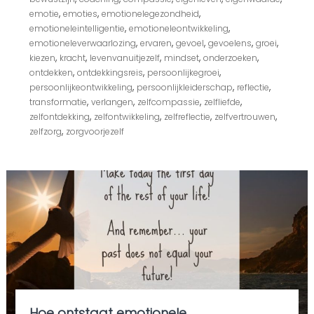
t
,
,
,
emotie
emoties
emotionelegezondheid
e
,
,
emotioneleintelligentie
emotioneleontwikkeling
s
,
,
,
,
,
emotioneleverwaarlozing
ervaren
gevoel
gevoelens
groei
t
,
,
,
,
,
kiezen
kracht
levenvanuitjezelf
mindset
onderzoeken
a
,
,
,
ontdekken
ontdekkingsreis
persoonlijkegroei
p
,
,
,
persoonlijkeontwikkeling
persoonlijkleiderschap
reflectie
n
a
,
,
,
,
transformatie
verlangen
zelfcompassie
zelfliefde
a
,
,
,
,
zelfontdekking
zelfontwikkeling
zelfreflectie
zelfvertrouwen
r
,
zelfzorg
zorgvoorjezelf
l
e
v
e
n
v
a
n
u
i
t
j
e
z
Hoe ontstaat emotionele