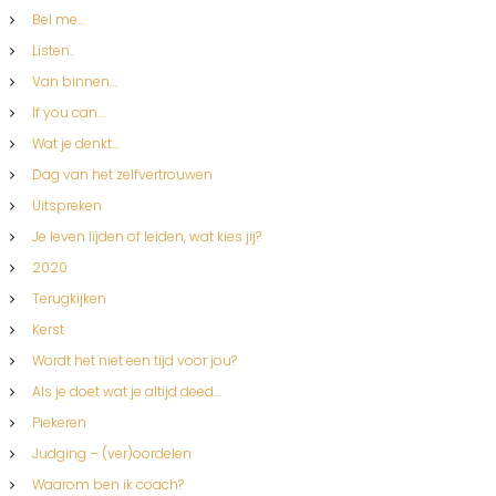
Bel me…
Listen..
Van binnen…
If you can…
Wat je denkt…
Dag van het zelfvertrouwen
Uitspreken
Je leven lijden of leiden, wat kies jij?
2020
Terugkijken
Kerst
Wordt het niet een tijd voor jou?
Als je doet wat je altijd deed…
Piekeren
Judging – (ver)oordelen
Waarom ben ik coach?