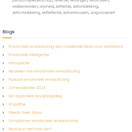
,
,
,
,
persoonlijkleiderschap
reflectie
verlangen
vertrouwen
,
,
,
,
wakkerworden
wijsheid
zelfliefde
zelfontdekking
,
,
,
zelfontwikkeling
zelfreflectie
zelfvertrouwen
zorgvoorjezelf
Blogs
Emotionele verwaarlozing: een onbekende factor voor werkstress!
Emotionele intelligentie
Introspectie
Herstellen van emotionele verwaarlozing
Podcast emotionele verwaarlozing
Zomervakantie 2024
Een bijzondere bevrijdingsdag
Empathie
Steeds meer stress
Symptomen emotionele verwaarlozing
Word je er niet moe van?