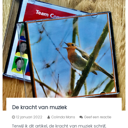
De kracht van muziek
o
12 januari 2022
Colinda Mans
Geef een reactie
p
Terwijl ik dit artikel, de kracht van muziek schrijf,
D